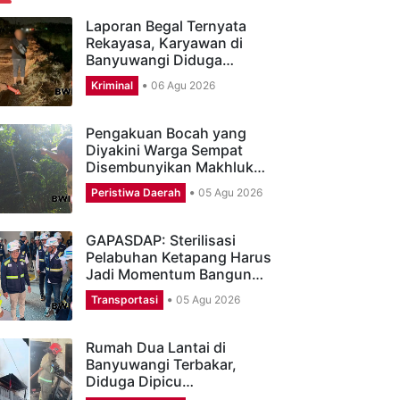
ERITA TERBARU
Laporan Begal Ternyata
Rekayasa, Karyawan di
Banyuwangi Diduga…
Kriminal
06 Agu 2026
Pengakuan Bocah yang
Diyakini Warga Sempat
Disembunyikan Makhluk…
Peristiwa Daerah
05 Agu 2026
GAPASDAP: Sterilisasi
Pelabuhan Ketapang Harus
Jadi Momentum Bangun…
Transportasi
05 Agu 2026