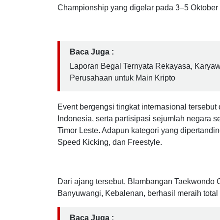
BWI24JAM.CO.ID, Yogyakarta -
Prestasi dit
Blambangan Taekwondo Club (BLTC) bersama
mengharumkan nama daerah dalam ajang Pugn
Championship yang digelar pada 3–5 Oktober
Baca Juga :
Laporan Begal Ternyata Rekayasa, Karya
Perusahaan untuk Main Kripto
Event bergengsi tingkat internasional tersebut
Indonesia, serta partisipasi sejumlah negara s
Timor Leste. Adapun kategori yang dipertandin
Speed Kicking, dan Freestyle.
Dari ajang tersebut, Blambangan Taekwondo 