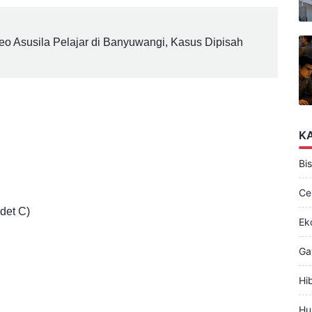
o Asusila Pelajar di Banyuwangi, Kasus Dipisah
K
Bis
Ce
det C)
Ek
Ga