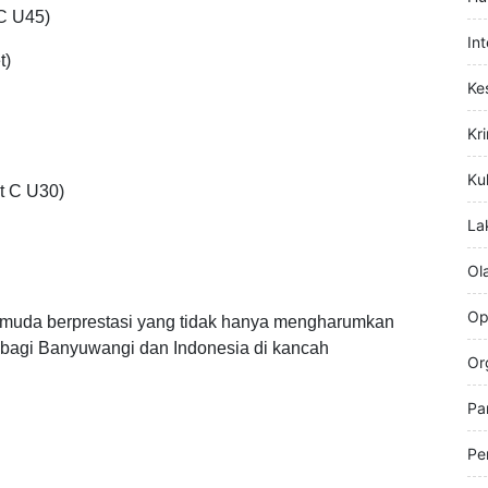
Hi
Hu
C U45)
In
t)
Ke
Kr
Kul
et C U30)
La
Ol
Op
t muda berprestasi yang tidak hanya mengharumkan
bagi Banyuwangi dan Indonesia di kancah
Or
Pa