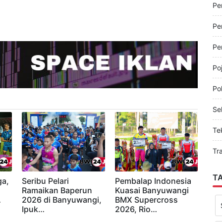
Pe
Pe
Pe
Pe
Po
Pol
Sel
Te
Tr
T
a,
Seribu Pelari
Pembalap Indonesia
i
Ramaikan Baperun
Kuasai Banyuwangi