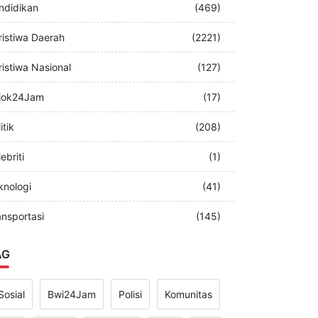
merintah
(349)
ndidikan
(469)
ristiwa Daerah
(2221)
ristiwa Nasional
(127)
jok24Jam
(17)
itik
(208)
ebriti
(1)
knologi
(41)
ansportasi
(145)
AG