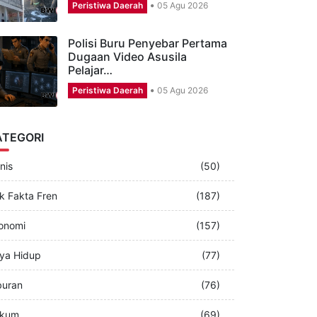
Rumah Dua Lantai di
Banyuwangi Terbakar,
Diduga Dipicu…
Peristiwa Daerah
05 Agu 2026
Polisi Buru Penyebar Pertama
Dugaan Video Asusila
Pelajar…
Peristiwa Daerah
05 Agu 2026
ATEGORI
nis
(50)
k Fakta Fren
(187)
onomi
(157)
ya Hidup
(77)