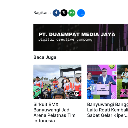
nasional
banyuwangi
bwi24jam
Bagikan :
Baca Juga
Sirkuit BMX
Banyuwangi Bangg
Banyuwangi Jadi
Laita Roati Kembal