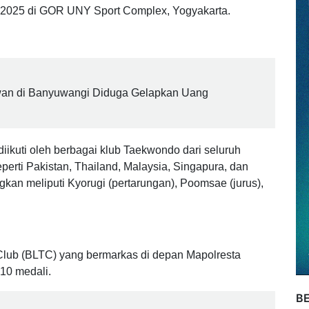
orehkan oleh atlet Taekwondo asal Banyuwangi.
 beberapa klub Taekwondo lainnya sukses
ator Open International Taekwondo Grand Slam Youth
 2025 di GOR UNY Sport Complex, Yogyakarta.
wan di Banyuwangi Diduga Gelapkan Uang
 diikuti oleh berbagai klub Taekwondo dari seluruh
eperti Pakistan, Thailand, Malaysia, Singapura, dan
gkan meliputi Kyorugi (pertarungan), Poomsae (jurus),
Club (BLTC) yang bermarkas di depan Mapolresta