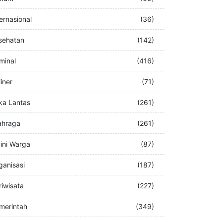
buran
(76)
kum
(69)
ternasional
(36)
sehatan
(142)
iminal
(416)
iner
(71)
ka Lantas
(261)
ahraga
(261)
ini Warga
(87)
ganisasi
(187)
riwisata
(227)