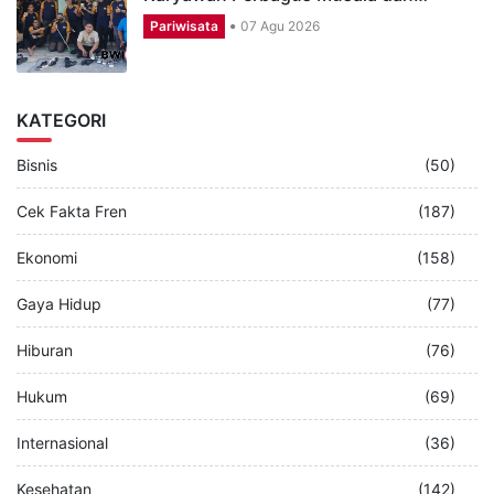
Karyawan Perbagus Musala dan…
Pariwisata
07 Agu 2026
KATEGORI
Bisnis
(50)
Cek Fakta Fren
(187)
Ekonomi
(158)
Gaya Hidup
(77)
Hiburan
(76)
Hukum
(69)
Internasional
(36)