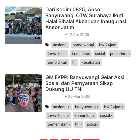
Dari Kodim 0825, Ansor
Banyuwangi OTW Surabaya Ikuti
Halal Bihalal Akbar dan Inaugurasi
Ansor Jatim
Organisasi
12 Apr 2025
nasional
banyuwangi
bwi24jam
jawa-timur
komunitas
sosial
pemerintah
pendidikan
tni
kesehatan
GM FKPPI Banyuwangi Gelar Aksi
Sosial dan Pernyataan Sikap
Dukung UU TNI
Organisasi
29 Mar 2025
nasional>
banyuwangi>
bwi24jam>
jawa-timur>
komunitas>
sosial>
pemerintah>
tni>
polisi>