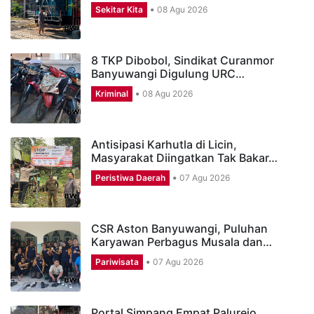
Sekitar Kita
08 Agu 2026
8 TKP Dibobol, Sindikat Curanmor
Banyuwangi Digulung URC…
Kriminal
08 Agu 2026
Antisipasi Karhutla di Licin,
Masyarakat Diingatkan Tak Bakar…
Peristiwa Daerah
07 Agu 2026
CSR Aston Banyuwangi, Puluhan
Karyawan Perbagus Musala dan…
Pariwisata
07 Agu 2026
Portal Simpang Empat Palurejo