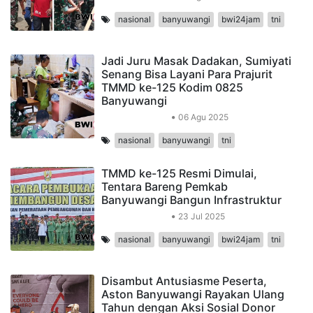
nasional
banyuwangi
bwi24jam
tni
Jadi Juru Masak Dadakan, Sumiyati
Senang Bisa Layani Para Prajurit
TMMD ke-125 Kodim 0825
Banyuwangi
Peristiwa Daerah
06 Agu 2025
nasional
banyuwangi
tni
TMMD ke-125 Resmi Dimulai,
Tentara Bareng Pemkab
Banyuwangi Bangun Infrastruktur
Peristiwa Daerah
23 Jul 2025
nasional
banyuwangi
bwi24jam
tni
Disambut Antusiasme Peserta,
Aston Banyuwangi Rayakan Ulang
Tahun dengan Aksi Sosial Donor