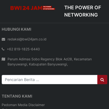
THE POWER OF
NETWORKING
HUBUNGI KAMI
redaksi@bwi24jam.co.id
+62 819-1825-6440
Perum Adimas Sobo Regency Blok Ad28, Kecamatan
Banyuwangi, Kabupaten Banyuwangi,
TENTANG KAMI
Pedoman Media
Disclaimer