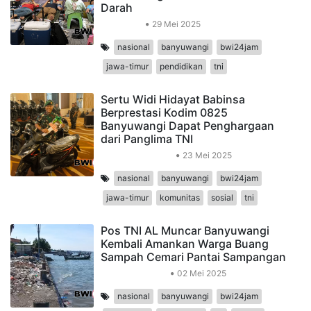
Darah
Kesehatan
29 Mei 2025
nasional
banyuwangi
bwi24jam
jawa-timur
pendidikan
tni
Sertu Widi Hidayat Babinsa
Berprestasi Kodim 0825
Banyuwangi Dapat Penghargaan
dari Panglima TNI
Peristiwa Nasional
23 Mei 2025
nasional
banyuwangi
bwi24jam
jawa-timur
komunitas
sosial
tni
Pos TNI AL Muncar Banyuwangi
Kembali Amankan Warga Buang
Sampah Cemari Pantai Sampangan
Peristiwa Daerah
02 Mei 2025
nasional
banyuwangi
bwi24jam