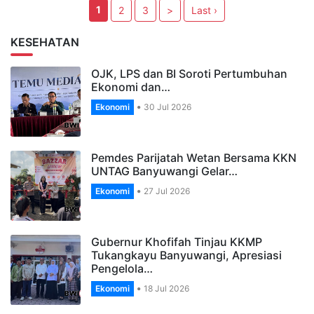
1
2
3
>
Last ›
KESEHATAN
OJK, LPS dan BI Soroti Pertumbuhan
Ekonomi dan…
Ekonomi
30 Jul 2026
Pemdes Parijatah Wetan Bersama KKN
UNTAG Banyuwangi Gelar…
Ekonomi
27 Jul 2026
Gubernur Khofifah Tinjau KKMP
Tukangkayu Banyuwangi, Apresiasi
Pengelola…
Ekonomi
18 Jul 2026