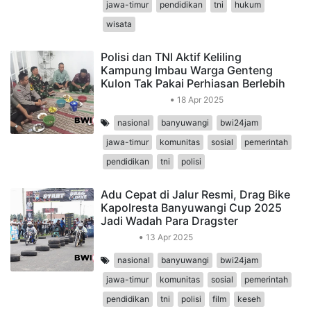
jawa-timur
pendidikan
tni
hukum
wisata
Polisi dan TNI Aktif Keliling
Kampung Imbau Warga Genteng
Kulon Tak Pakai Perhiasan Berlebih
Peristiwa Daerah
18 Apr 2025
nasional
banyuwangi
bwi24jam
jawa-timur
komunitas
sosial
pemerintah
pendidikan
tni
polisi
Adu Cepat di Jalur Resmi, Drag Bike
Kapolresta Banyuwangi Cup 2025
Jadi Wadah Para Dragster
Olahraga
13 Apr 2025
nasional
banyuwangi
bwi24jam
jawa-timur
komunitas
sosial
pemerintah
pendidikan
tni
polisi
film
keseh