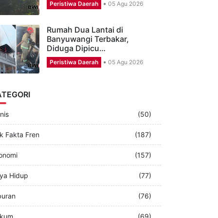
Pengakuan Bocah yang
Diyakini Warga Sempat
Disembunyikan Makhluk…
Peristiwa Daerah
05 Agu 2026
Rumah Dua Lantai di
Banyuwangi Terbakar,
Diduga Dipicu…
Peristiwa Daerah
05 Agu 2026
ATEGORI
nis
(50)
k Fakta Fren
(187)
onomi
(157)
ya Hidup
(77)