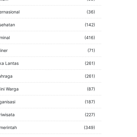
buran
(76)
kum
(69)
ternasional
(36)
sehatan
(142)
iminal
(416)
iner
(71)
ka Lantas
(261)
ahraga
(261)
ini Warga
(87)
ganisasi
(187)
riwisata
(227)