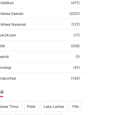
merintah
(349)
ndidikan
(471)
ristiwa Daerah
(2221)
ristiwa Nasional
(127)
jok24Jam
(17)
itik
(208)
ebriti
(1)
knologi
(41)
ansportasi
(145)
AG