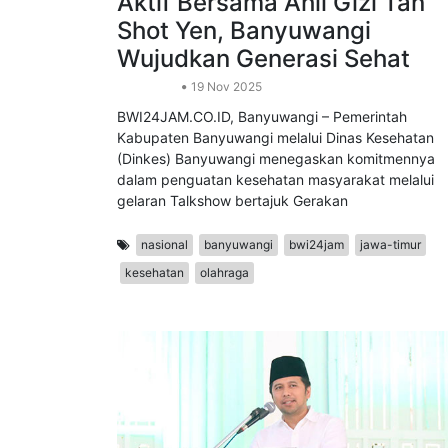
Talkshow Gerakan Posyandu
Aktif Bersama Ahli Gizi Tan
Shot Yen, Banyuwangi
Wujudkan Generasi Sehat
Kesehatan
19 Nov 2025
BWI24JAM.CO.ID, Banyuwangi – Pemerintah
Kabupaten Banyuwangi melalui Dinas Kesehatan
(Dinkes) Banyuwangi menegaskan komitmennya
dalam penguatan kesehatan masyarakat melalui
gelaran Talkshow bertajuk Gerakan
nasional
banyuwangi
bwi24jam
jawa-timur
kesehatan
olahraga