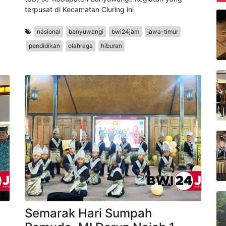
1,
Kabupaten Banyuwangi kembali menggelar Pekan
Olahraga dan Seni (PORSENI) tingkat Sekolah Dasar
B
(SD) se-Kabupaten Banyuwangi. Kegiatan yang
terpusat di Kecamatan Cluring ini
nasional
banyuwangi
bwi24jam
jawa-timur
pendidikan
olahraga
hiburan