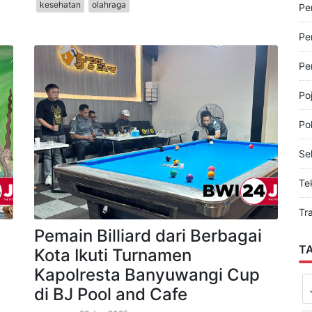
Pe
tis
nasional
banyuwangi
bwi24jam
jawa-timur
kesehatan
olahraga
Pe
Pe
Pe
Po
Pol
Sel
Te
Tr
Pemain Billiard dari Berbagai
T
Kota Ikuti Turnamen