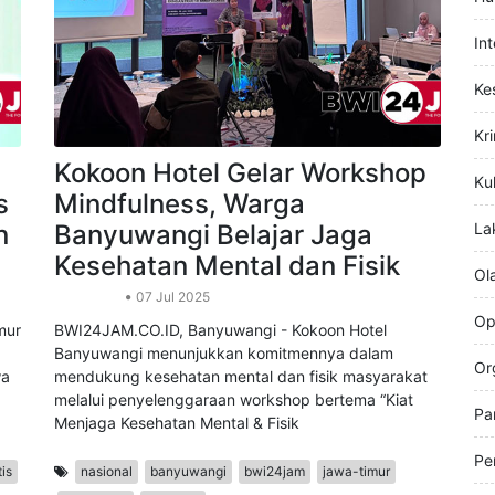
Hi
Hu
In
Ke
Kr
Kokoon Hotel Gelar Workshop
Kul
s
Mindfulness, Warga
n
Banyuwangi Belajar Jaga
La
Kesehatan Mental dan Fisik
Ol
Kesehatan
07 Jul 2025
Op
mur
BWI24JAM.CO.ID, Banyuwangi - Kokoon Hotel
Banyuwangi menunjukkan komitmennya dalam
Or
wa
mendukung kesehatan mental dan fisik masyarakat
melalui penyelenggaraan workshop bertema “Kiat
Pa
Menjaga Kesehatan Mental & Fisik