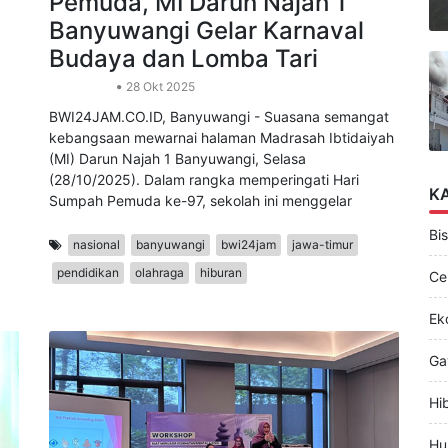
Semarak Hari Sumpah
Pemuda, MI Darun Najah 1
Banyuwangi Gelar Karnaval
Budaya dan Lomba Tari
Pendidikan
28 Okt 2025
BWI24JAM.CO.ID, Banyuwangi - Suasana semangat
kebangsaan mewarnai halaman Madrasah Ibtidaiyah
(MI) Darun Najah 1 Banyuwangi, Selasa
(28/10/2025). Dalam rangka memperingati Hari
K
Sumpah Pemuda ke-97, sekolah ini menggelar
Bis
nasional
banyuwangi
bwi24jam
jawa-timur
pendidikan
olahraga
hiburan
Ce
Ek
Ga