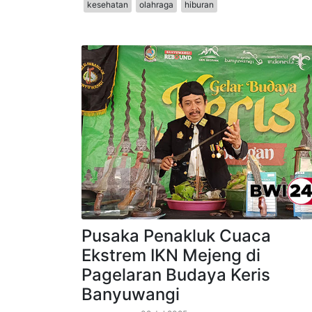
nasional
jawa-timur
pendidikan
politik
selebri
kesehatan
olahraga
hiburan
Pusaka Penakluk Cuaca
Ekstrem IKN Mejeng di