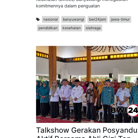
memperingati Hari Kesehatan Nasional (HKN) ke-6
Pemerintah Kabupaten Banyuwangi melalui Dinas
Kesehatan (Dinkes) Banyuwangi menegaskan
komitmennya dalam penguatan
nasional
banyuwangi
bwi24jam
jawa-timur
pendidikan
kesehatan
olahraga