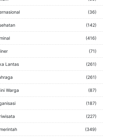
buran
(76)
kum
(69)
ternasional
(36)
sehatan
(142)
iminal
(416)
iner
(71)
ka Lantas
(261)
ahraga
(261)
ini Warga
(87)
ganisasi
(187)
riwisata
(227)