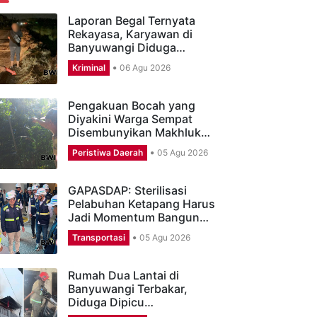
ERITA TERBARU
Laporan Begal Ternyata
Rekayasa, Karyawan di
Banyuwangi Diduga…
Kriminal
06 Agu 2026
Pengakuan Bocah yang
Diyakini Warga Sempat
Disembunyikan Makhluk…
Peristiwa Daerah
05 Agu 2026
GAPASDAP: Sterilisasi
Pelabuhan Ketapang Harus
Jadi Momentum Bangun…
Transportasi
05 Agu 2026