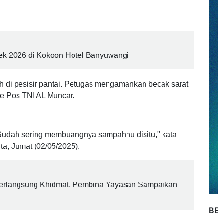
amatan Muncar, Banyuwangi. Adalah pria berinisial
k lama usai video pembuangan sampah viral, Kamis
lek 2026 di Kokoon Hotel Banyuwangi
di pesisir pantai. Petugas mengamankan becak sarat
e Pos TNI AL Muncar.
. Sudah sering membuangnya sampahnu disitu," kata
ta, Jumat (02/05/2025).
erlangsung Khidmat, Pembina Yayasan Sampaikan