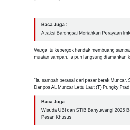
pembuangan sampah ke Pantai Sampangan, Kec
M, warga setempat diamankan petugas jaga ta
(01/05/2025) kemarin.
Baca Juga :
Atraksi Barongsai Meriahkan Perayaan Im
Warga itu kepergok hendak membuang sampah 
muatan sampah. Ia pun langsung diamankan k
"Itu sampah berasal dari pasar berak Muncar
Danpos AL Muncar Lettu Laut (T) Pungky Pradi
Baca Juga :
Wisuda UBI dan STIB Banyuwangi 2025 B