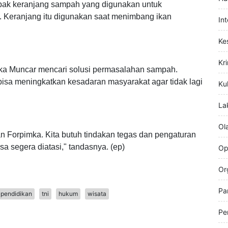
Hi
Hu
 bak keranjang sampah yang digunakan untuk
 Keranjang itu digunakan saat menimbang ikan
In
Ke
Kr
ka Muncar mencari solusi permasalahan sampah.
 bisa meningkatkan kesadaran masyarakat agar tidak lagi
Kul
La
Ol
n Forpimka. Kita butuh tindakan tegas dan pengaturan
sa segera diatasi," tandasnya. (ep)
Op
Or
Pa
pendidikan
tni
hukum
wisata