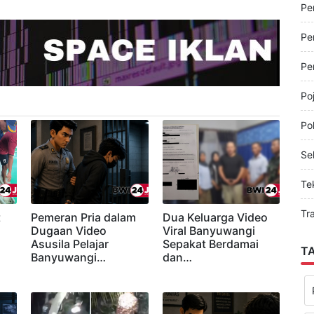
Pe
Pe
Pe
Pe
Po
Pol
Sel
Te
Tr
t
Pemeran Pria dalam
Dua Keluarga Video
Dugaan Video
Viral Banyuwangi
Asusila Pelajar
Sepakat Berdamai
T
Banyuwangi…
dan…