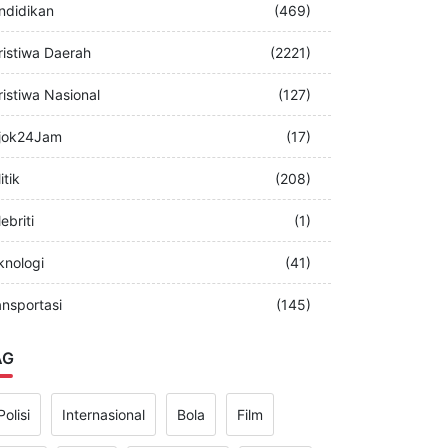
merintah
(349)
ndidikan
(469)
ristiwa Daerah
(2221)
ristiwa Nasional
(127)
jok24Jam
(17)
itik
(208)
ebriti
(1)
knologi
(41)
ansportasi
(145)
AG