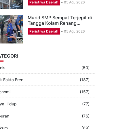
Rumah Dua Lantai di
Banyuwangi Terbakar,
Diduga Dipicu…
Peristiwa Daerah
05 Agu 2026
Murid SMP Sempat Terjepit di
Tangga Kolam Renang…
Peristiwa Daerah
05 Agu 2026
ATEGORI
nis
(50)
k Fakta Fren
(187)
onomi
(157)
ya Hidup
(77)