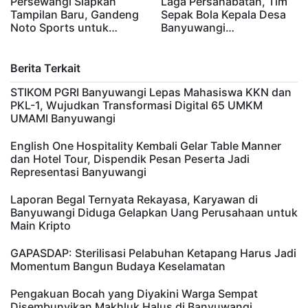
Persewangi Siapkan
Laga Persahabatan, Tim
Tampilan Baru, Gandeng
Sepak Bola Kepala Desa
Noto Sports untuk…
Banyuwangi…
Berita Terkait
STIKOM PGRI Banyuwangi Lepas Mahasiswa KKN dan
PKL-1, Wujudkan Transformasi Digital 65 UMKM
UMAMI Banyuwangi
English One Hospitality Kembali Gelar Table Manner
dan Hotel Tour, Dispendik Pesan Peserta Jadi
Representasi Banyuwangi
Laporan Begal Ternyata Rekayasa, Karyawan di
Banyuwangi Diduga Gelapkan Uang Perusahaan untuk
Main Kripto
GAPASDAP: Sterilisasi Pelabuhan Ketapang Harus Jadi
Momentum Bangun Budaya Keselamatan
Pengakuan Bocah yang Diyakini Warga Sempat
Disembunyikan Makhluk Halus di Banyuwangi