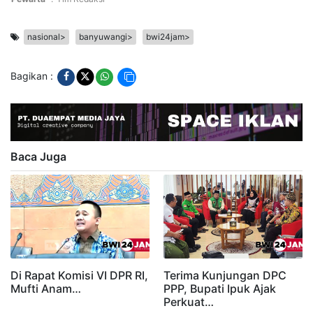
nasional>
banyuwangi>
bwi24jam>
Bagikan :
Baca Juga
Di Rapat Komisi VI DPR RI,
Terima Kunjungan DPC
Mufti Anam…
PPP, Bupati Ipuk Ajak
Perkuat…