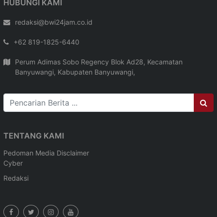
HUBUNGI KAMI
redaksi@bwi24jam.co.id
+62 819-1825-6440
Perum Adimas Sobo Regency Blok Ad28, Kecamatan
Banyuwangi, Kabupaten Banyuwangi,
TENTANG KAMI
Pedoman Media
Disclaimer
Cyber
Redaksi