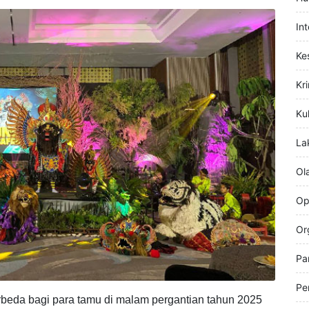
Hi
g 4 itu, menyambut tahun 2025 dengan penuh
Hu
In
Ke
Kr
Kul
La
Ol
Op
Or
Pa