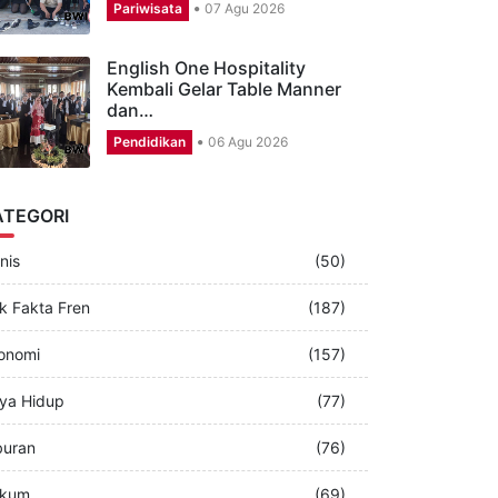
CSR Aston Banyuwangi,
Puluhan Karyawan Perbagus
Musala dan…
Pariwisata
07 Agu 2026
English One Hospitality
Kembali Gelar Table Manner
dan…
Pendidikan
06 Agu 2026
ATEGORI
nis
(50)
k Fakta Fren
(187)
onomi
(157)
ya Hidup
(77)