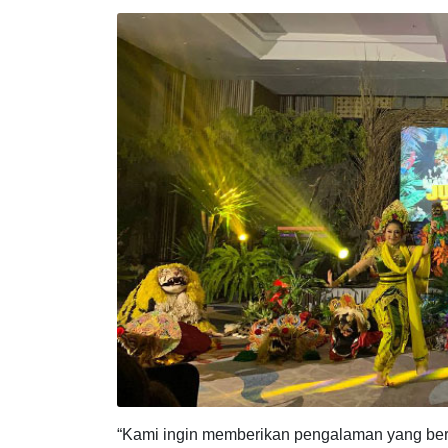
WIB. Sorak-sorai tamu memenuhi hotel bintan
kebahagiaan.