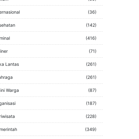
buran
(76)
kum
(69)
ternasional
(36)
sehatan
(142)
iminal
(416)
iner
(71)
ka Lantas
(261)
ahraga
(261)
ini Warga
(87)
ganisasi
(187)
riwisata
(228)