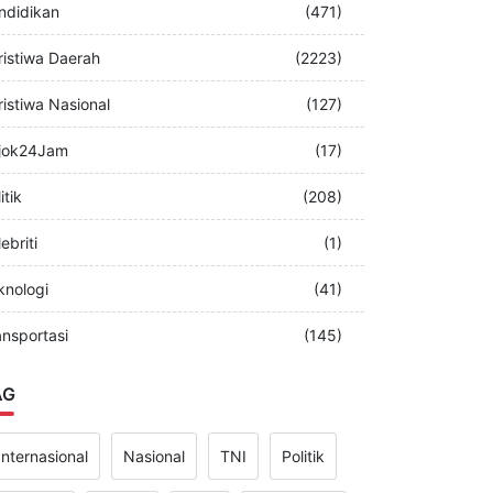
merintah
(349)
ndidikan
(471)
ristiwa Daerah
(2223)
ristiwa Nasional
(127)
jok24Jam
(17)
itik
(208)
ebriti
(1)
knologi
(41)
ansportasi
(145)
AG