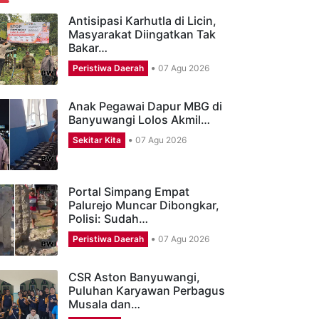
ERITA TERBARU
Antisipasi Karhutla di Licin,
Masyarakat Diingatkan Tak
Bakar…
Peristiwa Daerah
07 Agu 2026
Anak Pegawai Dapur MBG di
Banyuwangi Lolos Akmil…
Sekitar Kita
07 Agu 2026
Portal Simpang Empat
Palurejo Muncar Dibongkar,
Polisi: Sudah…
Peristiwa Daerah
07 Agu 2026