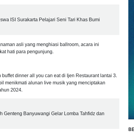
onsep tema "Jungle Safari", Selasa (31/12/2024).
wa ISI Surakarta Pelajari Seni Tari Khas Bumi
aman asli yang menghiasi ballroom, acara ini
t hati para pengunjung.
ffet dinner all you can eat di Ijen Restaurant lantai 3.
l menikmati alunan live musik yang menciptakan
ahun 2024.
ah Genteng Banyuwangi Gelar Lomba Tahfidz dan