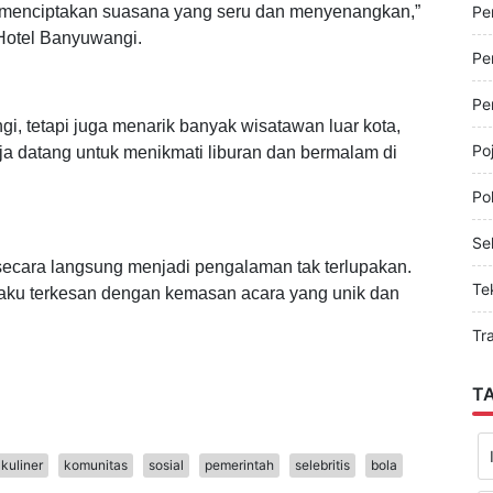
Pe
beda bagi para tamu di malam pergantian tahun 2025
Pe
uk menciptakan suasana yang seru dan menyenangkan,”
 Hotel Banyuwangi.
Pe
Pe
gi, tetapi juga menarik banyak wisatawan luar kota,
Po
aja datang untuk menikmati liburan dan bermalam di
Pol
Sel
secara langsung menjadi pengalaman tak terlupakan.
Te
gaku terkesan dengan kemasan acara yang unik dan
Tr
T