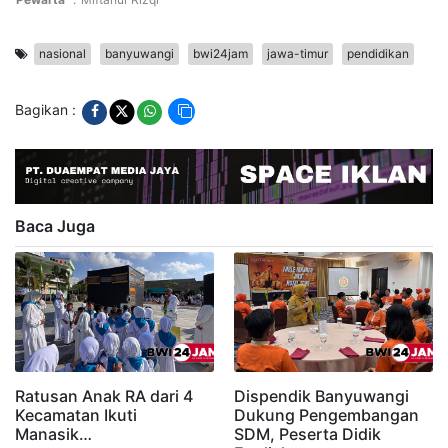
nasional
banyuwangi
bwi24jam
jawa-timur
pendidikan
Bagikan :
Baca Juga
Ratusan Anak RA dari 4
Dispendik Banyuwangi
Kecamatan Ikuti
Dukung Pengembangan
Manasik…
SDM, Peserta Didik