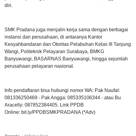
diri.
SMK Pradana juga menjalin kerja sama dengan berbagai
instansi dan perusahaan, di antaranya Kantor
Kesyahbandaran dan Otoritas Pelabuhan Kelas III Tanjung
Wangi, Politeknik Pelayaran Surabaya, BMKG
Banyuwangi, BASARNAS Banyuwangi, hingga sejumlah
perusahaan pelayaran nasional.
Info pendaftaran bisa hubungi nomor WA: Pak Naufal:
081336250469 -
Pak Angga: 085335106344 - atau
Bu
Aracelly: 087852384405.
Link PPDB
Online:
bit.ly/PPDBSMKPRADANA
(*Adv)
Pewarta
:
Miftahur Rizqi