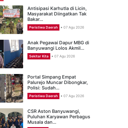
ERITA TERBARU
Antisipasi Karhutla di Licin,
Masyarakat Diingatkan Tak
Bakar…
Peristiwa Daerah
07 Agu 2026
Anak Pegawai Dapur MBG di
Banyuwangi Lolos Akmil…
Sekitar Kita
07 Agu 2026
Portal Simpang Empat
Palurejo Muncar Dibongkar,
Polisi: Sudah…
Peristiwa Daerah
07 Agu 2026