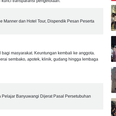
esa/Kelurahan Merah Putih (KDKMP) menjadi model
onal namun tetap berbasis gotong-royong. Ia menyoroti
B
i kunci transparansi pengelolaan.
le Manner dan Hotel Tour, Dispendik Pesan Peserta
il bagi masyarakat. Keuntungan kembali ke anggota.
gerai sembako, apotek, klinik, gudang hingga lembaga
 Pelajar Banyuwangi Dijerat Pasal Persetubuhan