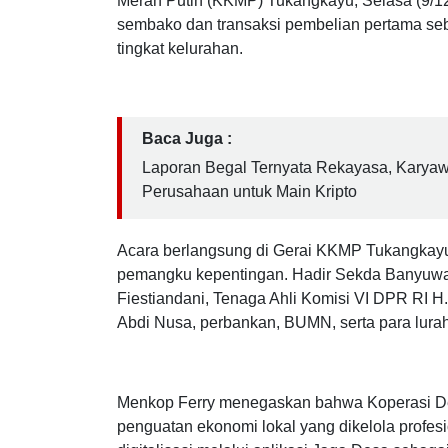
BWI24JAM.CO.ID, Banyuwangi –
Menteri Kop
Merah Putih (KKMP) Tukangkayu, Selasa (9/12
sembako dan transaksi pembelian pertama seb
tingkat kelurahan.
Baca Juga :
Laporan Begal Ternyata Rekayasa, Karya
Perusahaan untuk Main Kripto
Acara berlangsung di Gerai KKMP Tukangka
pemangku kepentingan. Hadir Sekda Banyuwang
Fiestiandani, Tenaga Ahli Komisi VI DPR RI 
Abdi Nusa, perbankan, BUMN, serta para lura