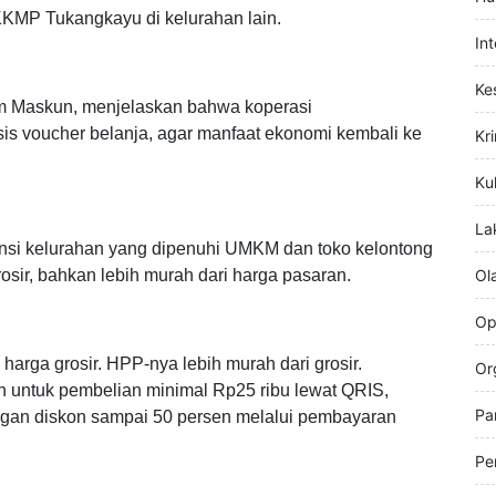
Hi
Hu
KMP Tukangkayu di kelurahan lain.
In
Ke
m Maskun, menjelaskan bahwa koperasi
s voucher belanja, agar manfaat ekonomi kembali ke
Kr
Kul
La
si kelurahan yang dipenuhi UMKM dan toko kelontong
sir, bahkan lebih murah dari harga pasaran.
Ol
Op
arga grosir. HPP-nya lebih murah dari grosir.
Or
 untuk pembelian minimal Rp25 ribu lewat QRIS,
Pa
ngan diskon sampai 50 persen melalui pembayaran