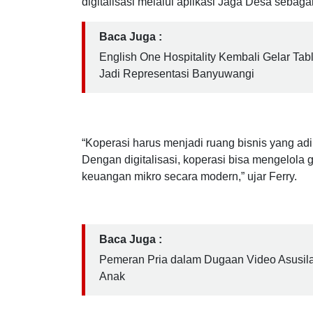
Menkop Ferry menegaskan bahwa Koperasi D
penguatan ekonomi lokal yang dikelola profesi
digitalisasi melalui aplikasi Jaga Desa sebaga
Baca Juga :
English One Hospitality Kembali Gelar Tab
Jadi Representasi Banyuwangi
“Koperasi harus menjadi ruang bisnis yang ad
Dengan digitalisasi, koperasi bisa mengelola 
keuangan mikro secara modern,” ujar Ferry.
Baca Juga :
Pemeran Pria dalam Dugaan Video Asusila