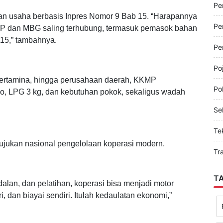
Pe
Pe
n usaha berbasis Inpres Nomor 9 Bab 15. “Harapannya
Pe
P dan MBG saling terhubung, termasuk pemasok bahan
 15,” tambahnya.
Pe
Po
Pertamina, hingga perusahaan daerah, KKMP
Pol
ko, LPG 3 kg, dan kebutuhan pokok, sekaligus wadah
Sel
Te
jukan nasional pengelolaan koperasi modern.
Tr
T
alan, dan pelatihan, koperasi bisa menjadi motor