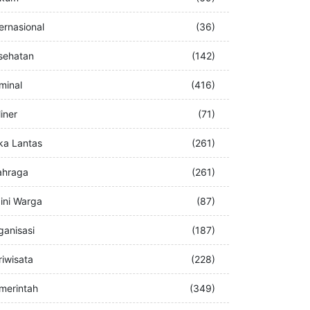
buran
(76)
kum
(69)
ternasional
(36)
sehatan
(142)
iminal
(416)
iner
(71)
ka Lantas
(261)
ahraga
(261)
ini Warga
(87)
ganisasi
(187)
riwisata
(228)