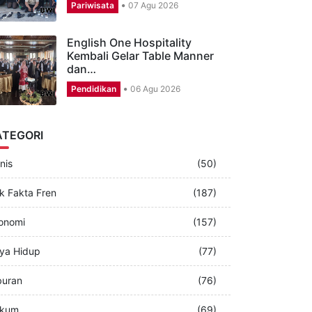
CSR Aston Banyuwangi,
Puluhan Karyawan Perbagus
Musala dan…
Pariwisata
07 Agu 2026
English One Hospitality
Kembali Gelar Table Manner
dan…
Pendidikan
06 Agu 2026
ATEGORI
nis
(50)
k Fakta Fren
(187)
onomi
(157)
ya Hidup
(77)