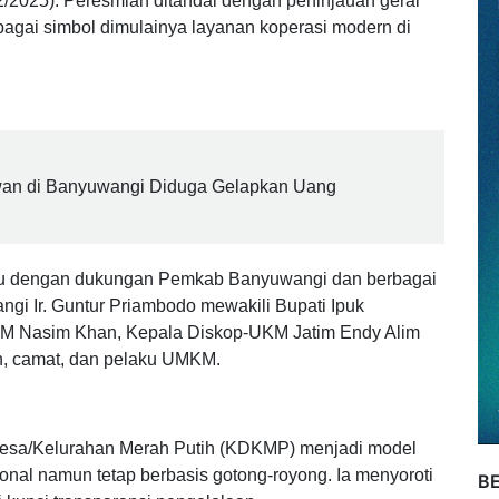
erasi Ferry Juliantono meresmikan Koperasi Kelurahan
/2025). Peresmian ditandai dengan peninjauan gerai
agai simbol dimulainya layanan koperasi modern di
wan di Banyuwangi Diduga Gelapkan Uang
yu dengan dukungan Pemkab Banyuwangi dan berbagai
i Ir. Guntur Priambodo mewakili Bupati Ipuk
H.M Nasim Khan, Kepala Diskop-UKM Jatim Endy Alim
h, camat, dan pelaku UMKM.