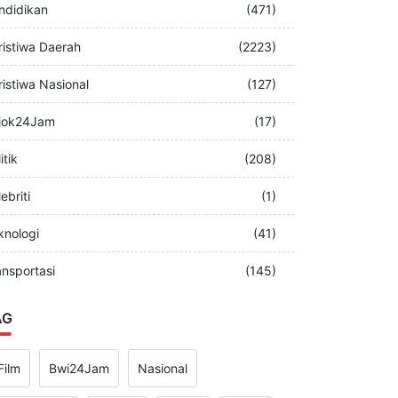
merintah
(349)
ndidikan
(471)
ristiwa Daerah
(2223)
ristiwa Nasional
(127)
jok24Jam
(17)
itik
(208)
ebriti
(1)
knologi
(41)
ansportasi
(145)
AG