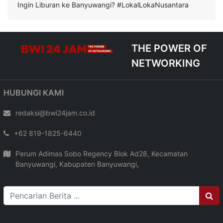
Ingin Liburan ke Banyuwangi? #LokalLokaNusantara
THE POWER OF
NETWORKING
HUBUNGI KAMI
redaksi@bwi24jam.co.id
+62 819-1825-6440
Perum Adimas Sobo Regency Blok Ad28, Kecamatan
Banyuwangi, Kabupaten Banyuwangi,