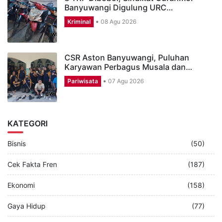
Banyuwangi Digulung URC…
Kriminal
08 Agu 2026
CSR Aston Banyuwangi, Puluhan
Karyawan Perbagus Musala dan…
Pariwisata
07 Agu 2026
KATEGORI
Bisnis
(50)
Cek Fakta Fren
(187)
Ekonomi
(158)
Gaya Hidup
(77)