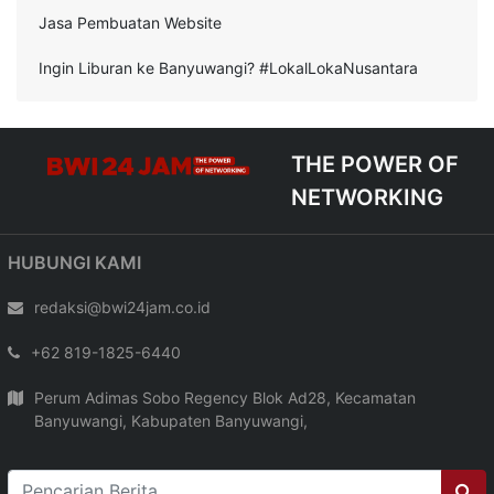
Jasa Pembuatan Website
Ingin Liburan ke Banyuwangi? #LokalLokaNusantara
THE POWER OF
NETWORKING
HUBUNGI KAMI
redaksi@bwi24jam.co.id
+62 819-1825-6440
Perum Adimas Sobo Regency Blok Ad28, Kecamatan
Banyuwangi, Kabupaten Banyuwangi,