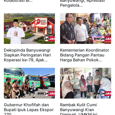
Kolaborasi BI…
Banyuwangi, Apresiasi
Pengelola…
Dekopinda Banyuwangi
Kementerian Koordinator
Siapkan Peringatan Hari
Bidang Pangan Pantau
Koperasi ke-79, Ajak…
Harga Bahan Pokok…
Gubernur Khofifah dan
Rambak Kulit Cumi
Bupati Ipuk Lepas Ekspor
Banyuwangi Kian
270…
Diminati, UMKM Ini…