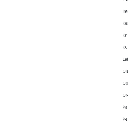
Hi
Hu
In
Ke
Kr
Kul
La
Ol
Op
Or
Pa