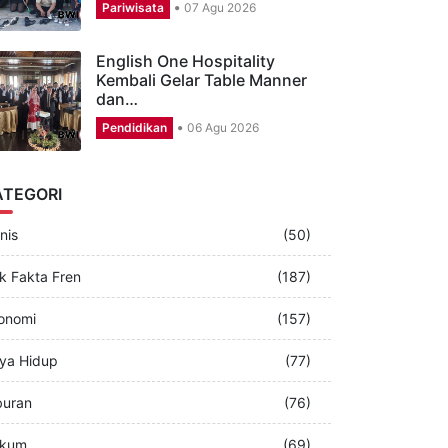
CSR Aston Banyuwangi,
Puluhan Karyawan Perbagus
Musala dan…
Pariwisata
07 Agu 2026
English One Hospitality
Kembali Gelar Table Manner
dan…
Pendidikan
06 Agu 2026
ATEGORI
nis
(50)
k Fakta Fren
(187)
onomi
(157)
ya Hidup
(77)