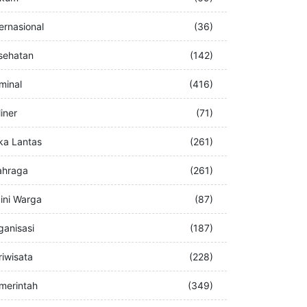
buran
(76)
kum
(69)
ternasional
(36)
sehatan
(142)
iminal
(416)
iner
(71)
ka Lantas
(261)
ahraga
(261)
ini Warga
(87)
ganisasi
(187)
riwisata
(228)