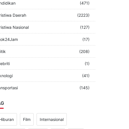
merintah
(349)
ndidikan
(471)
ristiwa Daerah
(2223)
ristiwa Nasional
(127)
jok24Jam
(17)
itik
(208)
ebriti
(1)
knologi
(41)
ansportasi
(145)
AG