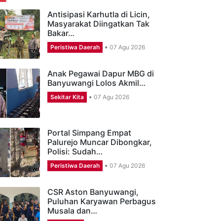
ERITA TERBARU
Antisipasi Karhutla di Licin,
Masyarakat Diingatkan Tak
Bakar…
Peristiwa Daerah
07 Agu 2026
Anak Pegawai Dapur MBG di
Banyuwangi Lolos Akmil…
Sekitar Kita
07 Agu 2026
Portal Simpang Empat
Palurejo Muncar Dibongkar,
Polisi: Sudah…
Peristiwa Daerah
07 Agu 2026