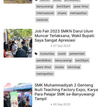
banyuwangi
bwi24jam
jawa-timur
internasional
wisata
metropolitan
nasional
Job Fair 2023 SMKN Darul Ulum
Muncar Terlaksana, Wakil Bupati:
Saya Sangat Apresiasi
Pendidikan
07 Sep 2023
komunitas
sosial
pemerintah
pendidikan
banyuwangi
bwi24jam
jawa-timur
wisata
teknologi
metropolitan
SMK Muhammadiyah 2 Genteng
Ikuti Teaching Factory Expo, Karya
Para Pelajar SMK se-Banyuwangi
Tampil
Pendidikan
06 Sep 2023