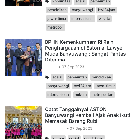
komunitas
sosial
pemerintah
pendidikan
banyuwangi
bwi24jam
jawa-timur
internasional
wisata
metropoli
BPHN Kemenkumham RI Raih
Penghargaaan di Estonia, Lawyer
Muda Banyuwangi: Sangat Pantas
Diterima
Hukum
07 Sep 2023
sosial
pemerintah
pendidikan
banyuwangi
bwi24jam
jawa-timur
internasional
hukum
metropolitan
Catat Tanggalnya! ASTON
Banyuwangi Kembali Ajak Anak Ikuti
Memasak Bareng Rubi
Gaya Hidup
07 Sep 2023
kuliner
sosial
pendidikan