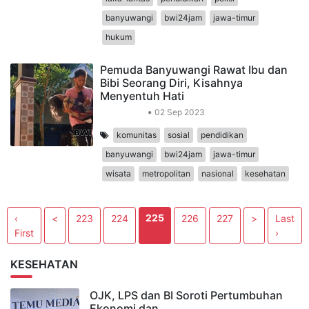
banyuwangi
bwi24jam
jawa-timur
hukum
Pemuda Banyuwangi Rawat Ibu dan
Bibi Seorang Diri, Kisahnya
Menyentuh Hati
Sekitar Kita
02 Sep 2023
komunitas
sosial
pendidikan
banyuwangi
bwi24jam
jawa-timur
wisata
metropolitan
nasional
kesehatan
225
‹
<
223
224
226
227
>
Last
First
›
KESEHATAN
OJK, LPS dan BI Soroti Pertumbuhan
Ekonomi dan…