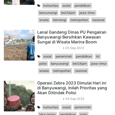
komunitas
sosial
pendidikan
banyuwangi
bwi24jam
jawa-timur
wisata
teknologi
metropolitan
nasional
Lanal Gandeng Dinas PU Pengairan
Banyuwangi Bersihkan Kawasan
Sungai di Wisata Marina Boom
Peristiwa Daerah
05 Sep 2023
sosial
pemerintah
pendidikan
tni
polisi
banyuwangi
bwi24jam
jawa-timur
wisata
metropolitan
nasional
Operasi Zebra 2023 Dimulai Hari ini
di Banyuwangi, Inilah Prioritas yang
Akan Ditindak Polisi
Peristiwa Daerah
04 Sep 2023
komunitas
sosial
pemerintah
laka-lantas
pendidikan
polisi