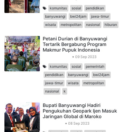
komunitas
sosial
pendidikan
banyuwangi
bwi24jam
jawa-timur
wisata
metropolitan
nasional
hiburan
Petani Durian di Banyuwangi
Tertarik Bergabung Program
Makmur Pupuk Indonesia
Peristiwa Daerah
09 Sep 2023
komunitas
sosial
pemerintah
pendidikan
banyuwangi
bwi24jam
jawa-timur
wisata
metropolitan
nasional
k
Bupati Banyuwangi Hadiri
Pengukuhan Geopark Ijen Masuk
Jaringan Global di Maroko
Internasional
08 Sep 2023