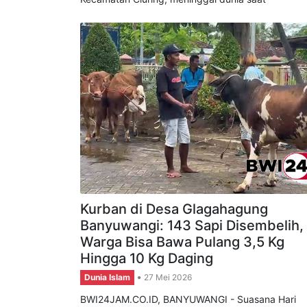
Kabupaten Banyuwangi. Seorang jemaah haji
bernama H. Bilal (85), warga Desa Benculuk,
Kecamatan Cluring, meninggal dunia saat
Kurban di Desa Glagahagung
Banyuwangi: 143 Sapi Disembelih,
Warga Bisa Bawa Pulang 3,5 Kg
Hingga 10 Kg Daging