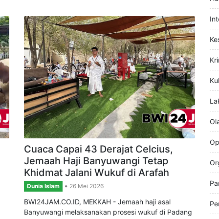
pelaksanaan Armuzna (Arafah, Muzdalifah, dan Mina)
Hi
hingga 28 Mei 2026 secara umum masih
Hu
In
Ke
Kr
Kul
La
Ol
Op
Cuaca Capai 43 Derajat Celcius,
Jemaah Haji Banyuwangi Tetap
Or
Khidmat Jalani Wukuf di Arafah
Pa
Dunia Islam
26 Mei 2026