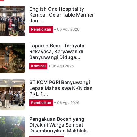
ERITA TERBARU
English One Hospitality
Kembali Gelar Table Manner
dan…
Pendidikan
06 Agu 2026
Laporan Begal Ternyata
Rekayasa, Karyawan di
Banyuwangi Diduga…
Kriminal
06 Agu 2026
STIKOM PGRI Banyuwangi
Lepas Mahasiswa KKN dan
PKL-1,…
Pendidikan
06 Agu 2026