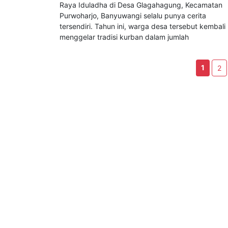
Dunia Islam
27 Mei 2026
BWI24JAM.CO.ID, BANYUWANGI - Suasana Hari
Raya Iduladha di Desa Glagahagung, Kecamatan
Purwoharjo, Banyuwangi selalu punya cerita
tersendiri. Tahun ini, warga desa tersebut kembali
menggelar tradisi kurban dalam jumlah
1
2