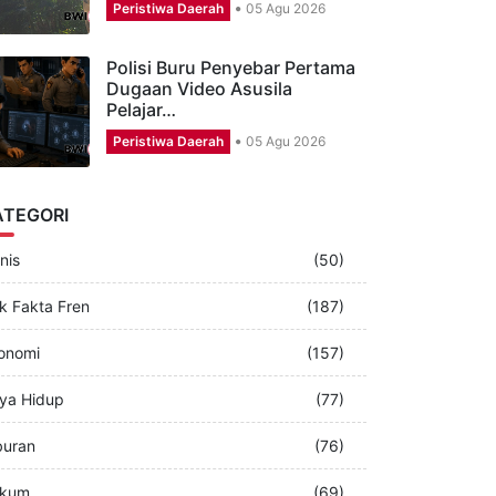
Pengakuan Bocah yang
Diyakini Warga Sempat
Disembunyikan Makhluk…
Peristiwa Daerah
05 Agu 2026
Polisi Buru Penyebar Pertama
Dugaan Video Asusila
Pelajar…
Peristiwa Daerah
05 Agu 2026
ATEGORI
nis
(50)
k Fakta Fren
(187)
onomi
(157)
ya Hidup
(77)