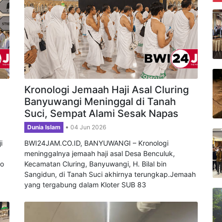
B
Kronologi Jemaah Haji Asal Cluring
Banyuwangi Meninggal di Tanah
Suci, Sempat Alami Sesak Napas
Dunia Islam
04 Jun 2026
i
BWI24JAM.CO.ID, BANYUWANGI – Kronologi
meninggalnya jemaah haji asal Desa Benculuk,
yo
Kecamatan Cluring, Banyuwangi, H. Bilal bin
Sangidun, di Tanah Suci akhirnya terungkap.Jemaah
yang tergabung dalam Kloter SUB 83