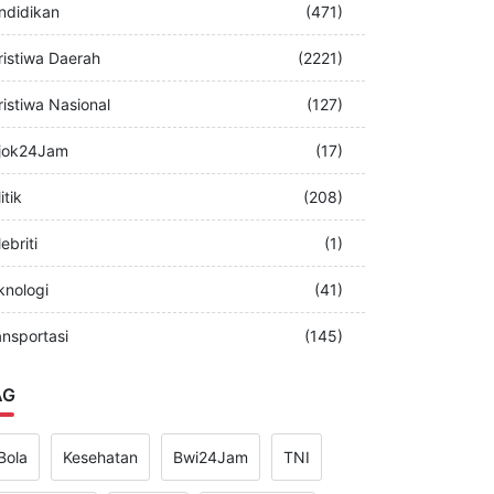
merintah
(349)
ndidikan
(471)
ristiwa Daerah
(2221)
ristiwa Nasional
(127)
jok24Jam
(17)
itik
(208)
ebriti
(1)
knologi
(41)
ansportasi
(145)
AG