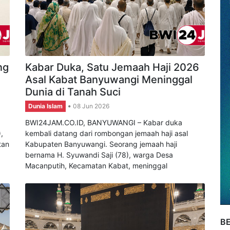
ng
Kabar Duka, Satu Jemaah Haji 2026
Asal Kabat Banyuwangi Meninggal
Dunia di Tanah Suci
Dunia Islam
08 Jun 2026
BWI24JAM.CO.ID, BANYUWANGI – Kabar duka
,
kembali datang dari rombongan jemaah haji asal
tan
Kabupaten Banyuwangi. Seorang jemaah haji
bernama H. Syuwandi Saji (78), warga Desa
Macanputih, Kecamatan Kabat, meninggal