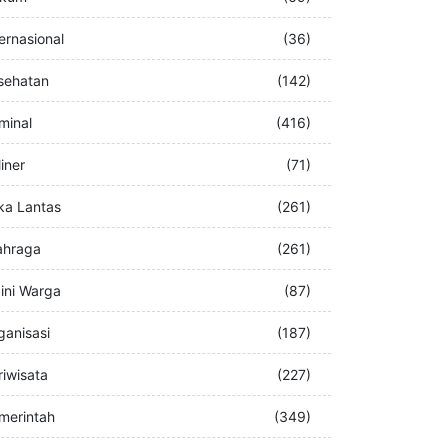
buran
(76)
kum
(69)
ternasional
(36)
sehatan
(142)
iminal
(416)
iner
(71)
ka Lantas
(261)
ahraga
(261)
ini Warga
(87)
ganisasi
(187)
riwisata
(227)