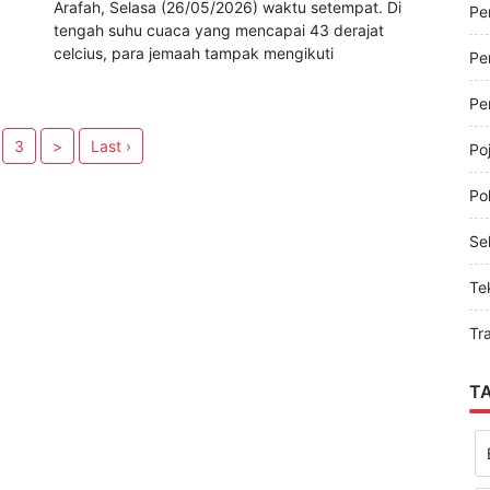
BWI24JAM.CO.ID, MEKKAH - Jemaah haji asal
Pe
Banyuwangi melaksanakan prosesi wukuf di Padang
Arafah, Selasa (26/05/2026) waktu setempat. Di
Pe
tengah suhu cuaca yang mencapai 43 derajat
celcius, para jemaah tampak mengikuti
Pe
Pe
3
>
Last ›
Po
Pol
Sel
Te
Tr
T