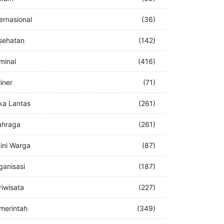
buran
(76)
kum
(69)
ternasional
(36)
sehatan
(142)
iminal
(416)
iner
(71)
ka Lantas
(261)
ahraga
(261)
ini Warga
(87)
ganisasi
(187)
riwisata
(227)