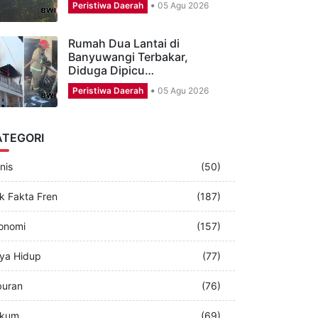
Pengakuan Bocah yang
Diyakini Warga Sempat
Disembunyikan Makhluk…
Peristiwa Daerah
05 Agu 2026
Rumah Dua Lantai di
Banyuwangi Terbakar,
Diduga Dipicu…
Peristiwa Daerah
05 Agu 2026
ATEGORI
nis
(50)
k Fakta Fren
(187)
onomi
(157)
ya Hidup
(77)