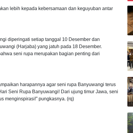
tan solidaritas antar pelaku seni dan masyarakat.
B
adakan lebih kepada kebersamaan dan keguyuban antar
gi diperingati setiap tanggal 10 Desember dan
wangi (Harjaba) yang jatuh pada 18 Desember.
bahwa seni rupa merupakan bagian penting dari
mpaikan harapannya agar seni rupa Banyuwangi terus
Hari Seni Rupa Banyuwangi! Dari ujung timur Jawa, seni
us menginspirasi!” pungkasnya. (rq)