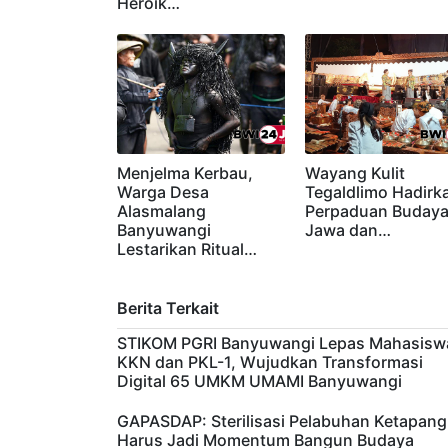
Parade BEC 2026
Dua Siswi MTsN 3
Sihir Ribuan
Banyuwangi Curi
Penonton, Kisah
Perhatian di…
Heroik…
Menjelma Kerbau,
Wayang Kulit
Warga Desa
Tegaldlimo Hadirk
Alasmalang
Perpaduan Buday
Banyuwangi
Jawa dan…
Lestarikan Ritual…
Berita Terkait
STIKOM PGRI Banyuwangi Lepas Mahasisw
KKN dan PKL-1, Wujudkan Transformasi
Digital 65 UMKM UMAMI Banyuwangi