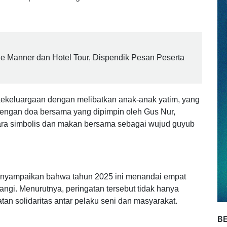
a kebersamaan atau selamatan di Langgar Art,
nyuwangi, Minggu (21/12/2025). Kegiatan yang digagas
hana dan penuh kehangatan.
le Manner dan Hotel Tour, Dispendik Pesan Peserta
kekeluargaan dengan melibatkan anak-anak yatim, yang
dengan doa bersama yang dipimpin oleh Gus Nur,
ra simbolis dan makan bersama sebagai wujud guyub
enyampaikan bahwa tahun 2025 ini menandai empat
ngi. Menurutnya, peringatan tersebut tidak hanya