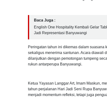
Banyuwangi yang ke-4 dengan menggelar acar
Temurejo–Kembiritan, Kecamatan Genteng, Ba
Astos Nusantara tersebut berlangsung seder
Baca Juga :
English One Hospitality Kembali Gelar Tab
Jadi Representasi Banyuwangi
Peringatan tahun ini dikemas dalam suasana 
sekaligus menerima santunan. Acara diawali 
dilanjutkan dengan pemotongan tumpeng seca
rukun antarperupa Banyuwangi.
Ketua Yayasan Langgar Art, Imam Maskun, m
tahun perjalanan Hari Jadi Seni Rupa Banyuwa