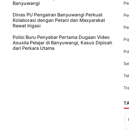
Pe
Pengakuan Bocah yang Diyakini Warga
Sempat Disembunyikan Makhluk Halus di
Banyuwangi
Pe
Dinas PU Pengairan Banyuwangi Perkuat
Pe
Kolaborasi dengan Petani dan Masyarakat
Rawat Irigasi
Pe
Polisi Buru Penyebar Pertama Dugaan Video
Po
Asusila Pelajar di Banyuwangi, Kasus Dipisah
dari Perkara Utama
Pol
Sel
Te
Tr
T