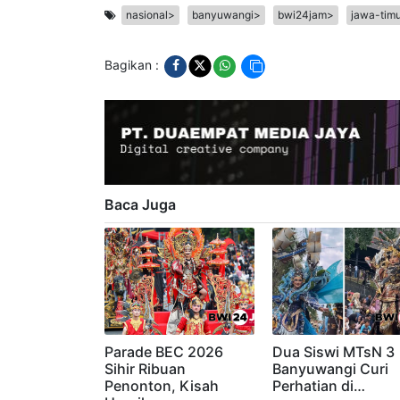
Pewarta
:
Miftahur Rizqi
nasional>
banyuwangi>
bwi24jam>
jawa-tim
Bagikan :
Baca Juga