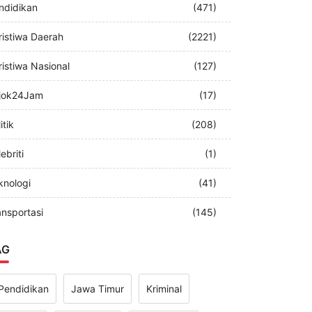
merintah
(349)
ndidikan
(471)
ristiwa Daerah
(2221)
ristiwa Nasional
(127)
jok24Jam
(17)
itik
(208)
ebriti
(1)
knologi
(41)
ansportasi
(145)
AG