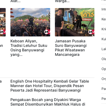
Aston Banyuwangi
Tradisi Petik Laut
Hi
Ramaikan BEC 2026,
Muncar Banyuwangi
Tampilkan Kostum
Digelar Meriah,
Hu
Alat…
Warga…
In
Ke
Kr
Kul
Keboan Aliyan,
Jamasan Pusaka
an
Tradisi Leluhur Suku
Suro Banyuwangi
La
a
Osing Banyuwangi
Pikat Wisatawan
yang…
Mancanegara
Ol
Op
Or
a
English One Hospitality Kembali Gelar Table
Manner dan Hotel Tour, Dispendik Pesan
Pa
Peserta Jadi Representasi Banyuwangi