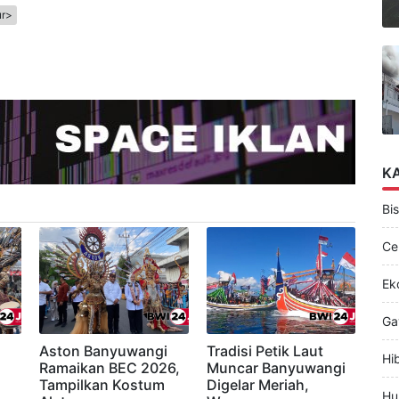
ur>
K
Bis
Ce
Ek
Ga