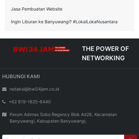
Jasa Pembuatan Website
Ingin Liburan ke Banyuwangi? #LokalLokaNusantara
THE POWER OF
NETWORKING
HUBUNGI KAMI
redaksi@bwi24jam.co.id
+62 819-1825-6440
Perum Adimas Sobo Regency Blok Ad28, Kecamatan
Banyuwangi, Kabupaten Banyuwangi,