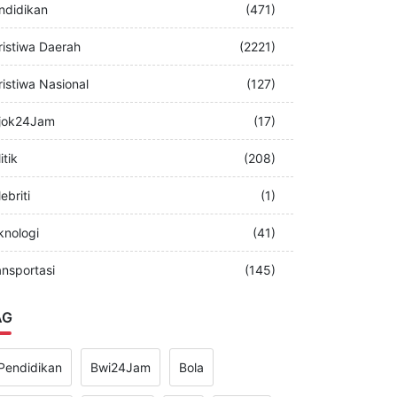
merintah
(349)
ndidikan
(471)
ristiwa Daerah
(2221)
ristiwa Nasional
(127)
jok24Jam
(17)
itik
(208)
ebriti
(1)
knologi
(41)
ansportasi
(145)
AG