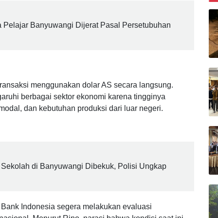
dan daya beli masyarakat dalam jangka panjang,” kata
B
 Pelajar Banyuwangi Dijerat Pasal Persetubuhan
ransaksi menggunakan dolar AS secara langsung.
ruhi berbagai sektor ekonomi karena tingginya
odal, dan kebutuhan produksi dari luar negeri.
Sekolah di Banyuwangi Dibekuk, Polisi Ungkap