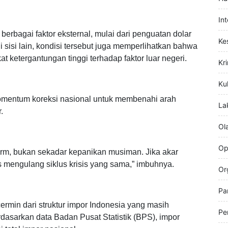
Hi
rlindung di balik narasi stabilitas semu yang hanya
ntuh akar persoalan struktural,” tegasnya.
Hu
In
erbagai faktor eksternal, mulai dari penguatan dolar
Ke
 sisi lain, kondisi tersebut juga memperlihatkan bahwa
at ketergantungan tinggi terhadap faktor luar negeri.
Kr
Kul
momentum koreksi nasional untuk membenahi arah
La
.
Ol
Op
arm, bukan sekadar kepanikan musiman. Jika akar
us mengulang siklus krisis yang sama,” imbuhnya.
Or
Pa