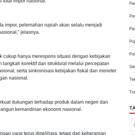
cermin dari struktur impor Indonesia yang masih
Pe
asarkan data Badan Pusat Statistik (BPS), impor
total impor nasional.
Pe
Pe
ada impor, pelemahan rupiah akan selalu menjadi
Pe
sional,” jelasnya.
Po
Pol
ak cukup hanya merespons situasi dengan kebijakan
n langkah korektif dan struktural melalui percepatan
Sel
nasional, serta sinkronisasi kebijakan fiskal dan moneter
gan nasional.
Te
Tr
uat dukungan terhadap produk dalam negeri dan
T
bangun kemandirian ekonomi nasional.