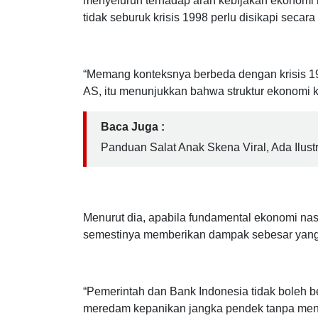
DPP GMNI juga meminta pemerintah bersama 
menyeluruh terhadap arah kebijakan ekonomi n
tidak seburuk krisis 1998 perlu disikapi secara 
“Memang konteksnya berbeda dengan krisis 19
AS, itu menunjukkan bahwa struktur ekonomi k
Baca Juga :
Panduan Salat Anak Skena Viral, Ada Ilust
Menurut dia, apabila fundamental ekonomi nasi
semestinya memberikan dampak sebesar yang te