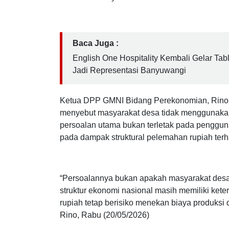
per dolar Amerika Serikat (AS) pada Selasa 
Pusat Gerakan Mahasiswa Nasional Indonesia 
masih rentannya struktur ekonomi nasional di 
Baca Juga :
English One Hospitality Kembali Gelar Tab
Jadi Representasi Banyuwangi
Ketua DPP GMNI Bidang Perekonomian, Rino 
menyebut masyarakat desa tidak menggunakan 
persoalan utama bukan terletak pada penggun
pada dampak struktural pelemahan rupiah ter
“Persoalannya bukan apakah masyarakat desa
struktur ekonomi nasional masih memiliki ket