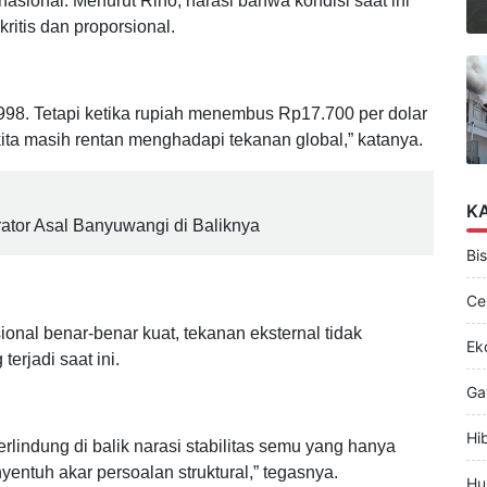
Bank Indonesia segera melakukan evaluasi
asional. Menurut Rino, narasi bahwa kondisi saat ini
kritis dan proporsional.
98. Tetapi ketika rupiah menembus Rp17.700 per dolar
ita masih rentan menghadapi tekanan global,” katanya.
K
rator Asal Banyuwangi di Baliknya
Bis
Ce
onal benar-benar kuat, tekanan eksternal tidak
Ek
rjadi saat ini.
Ga