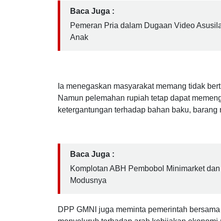
rupiah tetap berisiko menekan biaya produksi 
Rino, Rabu (20/05/2026)
Baca Juga :
Pemeran Pria dalam Dugaan Video Asusila
Anak
Ia menegaskan masyarakat memang tidak bert
Namun pelemahan rupiah tetap dapat memenga
ketergantungan terhadap bahan baku, barang m
Baca Juga :
Komplotan ABH Pembobol Minimarket dan 
Modusnya