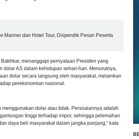
(19/05/2026) mendapat sorotan dari Dewan Pimpinan
(DPP GMNI). Kondisi tersebut dinilai menunjukkan
tengah tekanan global.
le Manner dan Hotel Tour, Dispendik Pesan Peserta
Bakhtiar, menanggapi pernyataan Presiden yang
dolar AS dalam kehidupan sehari-hari. Menurutnya,
aan dolar secara langsung oleh masyarakat, melainkan
hadap perekonomian nasional.
 menggunakan dolar atau tidak. Persoalannya adalah
ergantungan tinggi terhadap impor, sehingga pelemahan