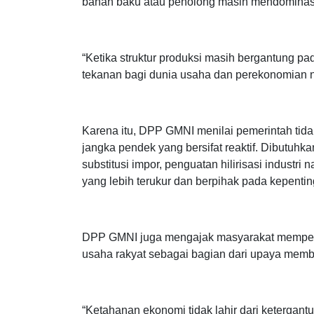
Kerentanan ekonomi nasional, lanjut Rino, ter
didominasi bahan baku dan barang modal. Berd
bahan baku atau penolong masih mendominasi 
“Ketika struktur produksi masih bergantung p
tekanan bagi dunia usaha dan perekonomian na
Karena itu, DPP GMNI menilai pemerintah tid
jangka pendek yang bersifat reaktif. Dibutuhka
substitusi impor, penguatan hilirisasi industri 
yang lebih terukur dan berpihak pada kepentin
DPP GMNI juga mengajak masyarakat memperk
usaha rakyat sebagai bagian dari upaya mem