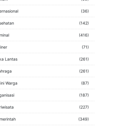
buran
(76)
kum
(69)
ternasional
(36)
sehatan
(142)
iminal
(416)
iner
(71)
ka Lantas
(261)
ahraga
(261)
ini Warga
(87)
ganisasi
(187)
riwisata
(227)