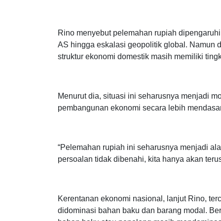
“Pemerintah dan Bank Indonesia tidak boleh be
meredam kepanikan jangka pendek tanpa menye
Rino menyebut pelemahan rupiah dipengaruhi b
AS hingga eskalasi geopolitik global. Namun di
struktur ekonomi domestik masih memiliki tingk
Menurut dia, situasi ini seharusnya menjadi 
pembangunan ekonomi secara lebih mendasar
“Pelemahan rupiah ini seharusnya menjadi al
persoalan tidak dibenahi, kita hanya akan ter