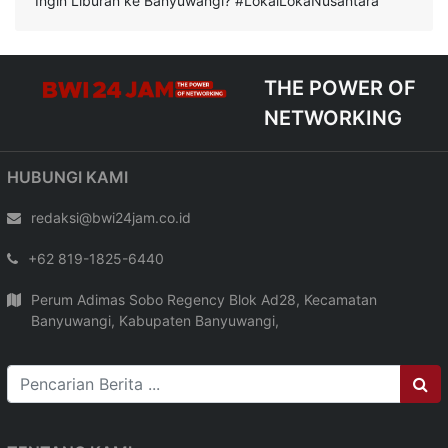
Ingin Liburan ke Banyuwangi? #LokalLokaNusantara
THE POWER OF
NETWORKING
HUBUNGI KAMI
redaksi@bwi24jam.co.id
+62 819-1825-6440
Perum Adimas Sobo Regency Blok Ad28, Kecamatan
Banyuwangi, Kabupaten Banyuwangi,