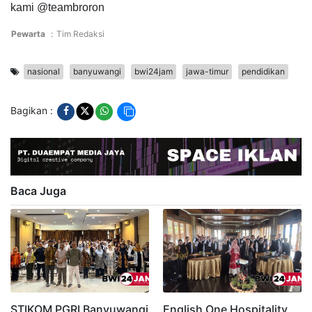
kami @teambroron
Pewarta
:
Tim Redaksi
nasional
banyuwangi
bwi24jam
jawa-timur
pendidikan
Bagikan :
Baca Juga
STIKOM PGRI Banyuwangi
English One Hospitality