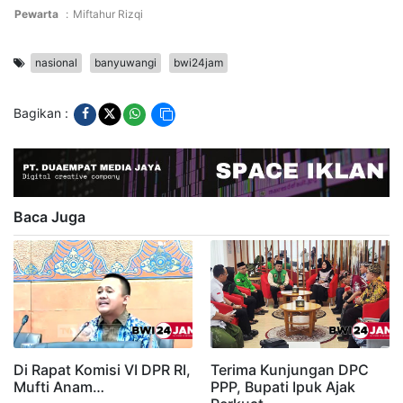
Pewarta
:
Miftahur Rizqi
nasional
banyuwangi
bwi24jam
Bagikan :
Baca Juga
Di Rapat Komisi VI DPR RI,
Terima Kunjungan DPC
Mufti Anam…
PPP, Bupati Ipuk Ajak