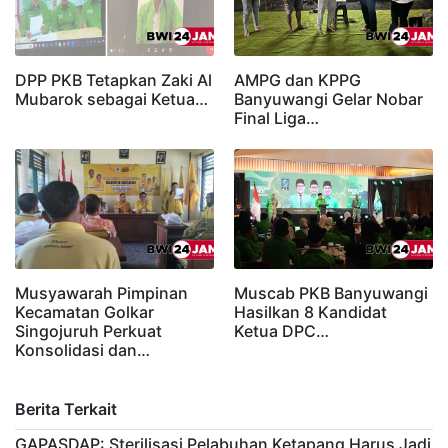
DPP PKB Tetapkan Zaki Al
AMPG dan KPPG
Mubarok sebagai Ketua…
Banyuwangi Gelar Nobar
Final Liga…
Musyawarah Pimpinan
Muscab PKB Banyuwangi
Kecamatan Golkar
Hasilkan 8 Kandidat
Singojuruh Perkuat
Ketua DPC…
Konsolidasi dan…
Berita Terkait
GAPASDAP: Sterilisasi Pelabuhan Ketapang Harus Jadi