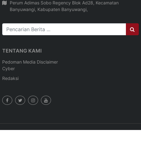
Perum Adimas Sobo Regency Blok Ad28, Kecamatan
Banyuwangi, Kabupaten Banyuwangi,
TENTANG KAMI
Pedoman Media
Disclaimer
Cyber
Redaksi
© 2026 ,
BWI24JAM
- The Power Of Networking (Informasi
Terkini Banyuwangi) All Rights reserved