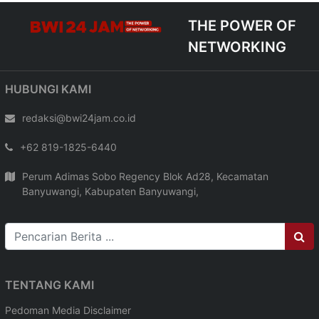
THE POWER OF
NETWORKING
HUBUNGI KAMI
redaksi@bwi24jam.co.id
+62 819-1825-6440
Perum Adimas Sobo Regency Blok Ad28, Kecamatan
Banyuwangi, Kabupaten Banyuwangi,
TENTANG KAMI
Pedoman Media
Disclaimer