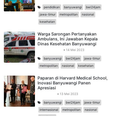
pendidikan
banyuwangi
bwi24jam
jawa-timur
metropolitan
nasional
kesehatan
Warga Sarongan Pertanyakan
Ambulans, Ini Jawaban Kepala
Dinas Kesehatan Banyuwangi
Peristiwa Daerah
14 Mei 2023
banyuwangi
bwi24jam
jawa-timur
metropolitan
nasional
kesehatan
Paparan di Harvard Medical School,
Inovasi Banyuwangi Panen
Apresiasi
Internasional
13 Mei 2023
banyuwangi
bwi24jam
jawa-timur
internasional
metropolitan
nasional