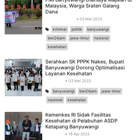
Malaysia, Warga Sraten Galang
Dana
Peristiwa Daerah
05 Mei 2023
kriminal
politik
banyuwangi
bwi24jam
jawa-timur
nasional
kesehatan
Serahkan SK PPPK Nakes, Bupati
Banyuwangi Dorong Optimalisasi
Layanan Kesehatan
Kesehatan
03 Mei 2023
banyuwangi
bwi24jam
jawa-timur
nasional
kesehatan
Kemenkes RI Sidak Fasilitas
Kesehatan di Pelabuhan ASDP
Ketapang Banyuwangi
Kesehatan
18 Apr 2023