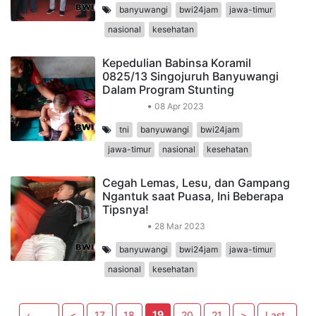
banyuwangi
bwi24jam
jawa-timur
nasional
kesehatan
Kepedulian Babinsa Koramil
0825/13 Singojuruh Banyuwangi
Dalam Program Stunting
Kesehatan
08 Apr 2023
tni
banyuwangi
bwi24jam
jawa-timur
nasional
kesehatan
Cegah Lemas, Lesu, dan Gampang
Ngantuk saat Puasa, Ini Beberapa
Tipsnya!
Kesehatan
28 Mar 2023
banyuwangi
bwi24jam
jawa-timur
nasional
kesehatan
19
‹
<
17
18
20
21
>
Last