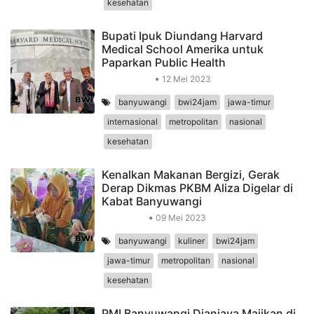
kesehatan
Bupati Ipuk Diundang Harvard
Medical School Amerika untuk
Paparkan Public Health
Internasional
12 Mei 2023
banyuwangi
bwi24jam
jawa-timur
internasional
metropolitan
nasional
kesehatan
Kenalkan Makanan Bergizi, Gerak
Derap Dikmas PKBM Aliza Digelar di
Kabat Banyuwangi
Pendidikan
09 Mei 2023
banyuwangi
kuliner
bwi24jam
jawa-timur
metropolitan
nasional
kesehatan
PMI Banyuwangi Dianiaya Majikan di