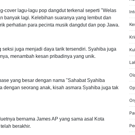
 "Ngomong Apik-Apik" ciptaan Wawan Dapoer.
Hi
Hu
g-cover lagu-lagu pop dangdut terkenal seperti "Welas
In
an banyak lagi. Kelebihan suaranya yang lembut dan
Ke
ik perhatian para pecinta musik dangdut dan pop Jawa.
Kr
eksi juga menjadi daya tarik tersendiri. Syahiba juga
Kul
uhnya, menambah kesan pribadinya yang unik.
La
Ol
anbase yang besar dengan nama "Sahabat Syahiba
da dengan seorang anak, kisah asmara Syahiba juga tak
Op
Or
Pa