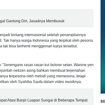
erhatian tidak hanya di Indonesia, tetapi juga merambah
ggal Gantung Diri, Jasadnya Membusuk
jadi bintang internasional setelah penampilannya
Tak hanya warga Indonesia yang terpikat oleh pesona
ga tak bisa berhenti menggemari karya tersebut.
rik "Senengane rasan rasan kui bolone setan. Wanine yen
ejumlah netizen asing bahkan membuat terjemahan
 hanya terpesona oleh melodi yang memesona, tetapi
ilkan oleh Syahiba Saufa dalam video musiknya.