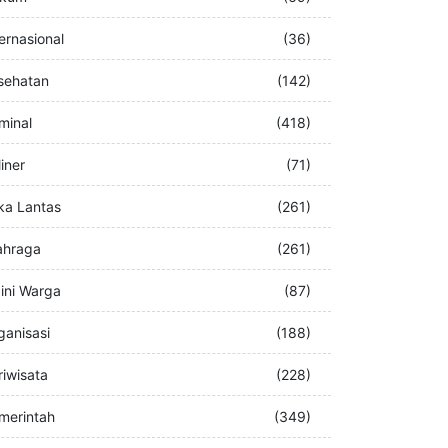
buran
(76)
kum
(69)
ternasional
(36)
sehatan
(142)
iminal
(418)
iner
(71)
ka Lantas
(261)
ahraga
(261)
ini Warga
(87)
ganisasi
(188)
riwisata
(228)