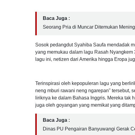
bersama Ochi Alvira saat ini tengah mencuri p
ke luar negeri dengan cepat.
Baca Juga :
Seorang Pria di Muncar Ditemukan Menin
Sosok pedangdut Syahiba Saufa mendadak men
yang memukau dalam lagu Rasah Nyangkem 3. 
lagu ini, netizen dari Amerika hingga Eropa ju
Terinspirasi oleh kepopuleran lagu yang berli
neng mburi rawani neng ngarepan" tersebut,
s
liriknya ke dalam Bahasa Inggris. Mereka tak
juga oleh goyangan yang memikat yang ditamp