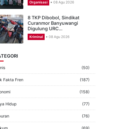
DMI Banyuwangi Gaungkan
Gerakan Masjid Hijau untuk
Menjaga…
Organisasi
08 Agu 2026
8 TKP Dibobol, Sindikat
Curanmor Banyuwangi
Digulung URC…
Kriminal
08 Agu 2026
ATEGORI
nis
(50)
k Fakta Fren
(187)
onomi
(158)
ya Hidup
(77)