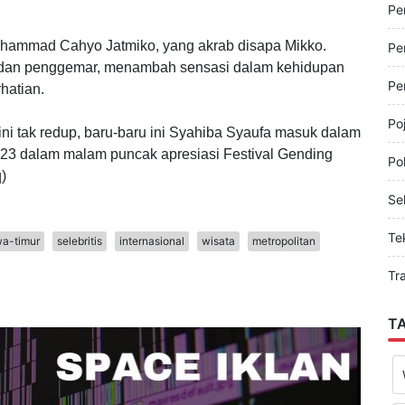
 duetnya bernama James AP yang sama asal Kota
Pe
elah berakhir.
Pe
ohammad Cahyo Jatmiko, yang akrab disapa Mikko.
Pe
 dan penggemar, menambah sensasi dalam kehidupan
Pe
hatian.
Po
ni tak redup, baru-baru ini Syahiba Syaufa masuk dalam
23 dalam malam puncak apresiasi Festival Gending
Pol
)
Sel
Te
wa-timur
selebritis
internasional
wisata
metropolitan
Tr
T