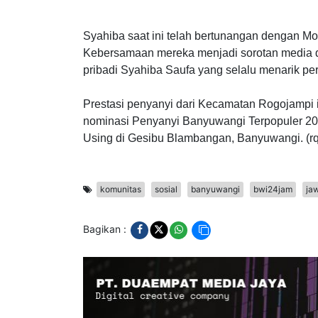
Ia pernah menjalin hubungan dengan partner
Gandrung juga, namun hubungan tersebut kini t
Syahiba saat ini telah bertunangan dengan M
Kebersamaan mereka menjadi sorotan media
pribadi Syahiba Saufa yang selalu menarik per
Prestasi penyanyi dari Kecamatan Rogojampi i
nominasi Penyanyi Banyuwangi Terpopuler 20
Using di Gesibu Blambangan, Banyuwangi. (rq
komunitas
sosial
banyuwangi
bwi24jam
ja
Bagikan :