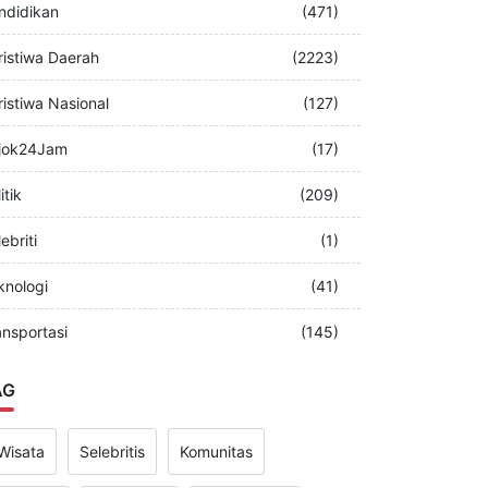
merintah
(349)
ndidikan
(471)
ristiwa Daerah
(2223)
ristiwa Nasional
(127)
jok24Jam
(17)
itik
(209)
ebriti
(1)
knologi
(41)
ansportasi
(145)
AG