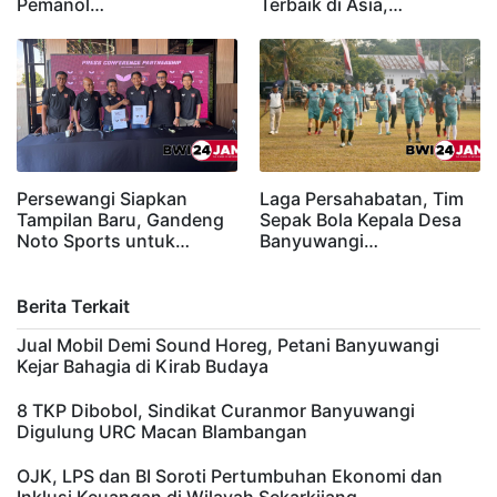
Pemanol…
Terbaik di Asia,…
Persewangi Siapkan
Laga Persahabatan, Tim
Tampilan Baru, Gandeng
Sepak Bola Kepala Desa
Noto Sports untuk…
Banyuwangi…
Berita Terkait
Jual Mobil Demi Sound Horeg, Petani Banyuwangi
Kejar Bahagia di Kirab Budaya
8 TKP Dibobol, Sindikat Curanmor Banyuwangi
Digulung URC Macan Blambangan
OJK, LPS dan BI Soroti Pertumbuhan Ekonomi dan
Inklusi Keuangan di Wilayah Sekarkijang