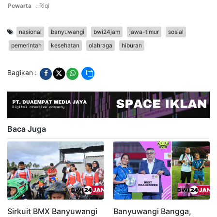
Pewarta
:
Riqi
nasional
banyuwangi
bwi24jam
jawa-timur
sosial
pemerintah
kesehatan
olahraga
hiburan
Bagikan :
Baca Juga
Sirkuit BMX Banyuwangi
Banyuwangi Bangga,