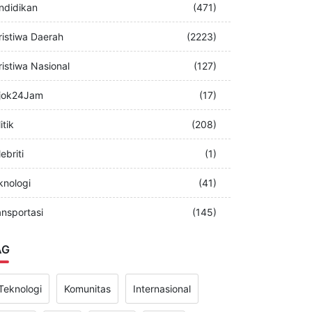
merintah
(349)
ndidikan
(471)
ristiwa Daerah
(2223)
ristiwa Nasional
(127)
jok24Jam
(17)
itik
(208)
ebriti
(1)
knologi
(41)
ansportasi
(145)
AG