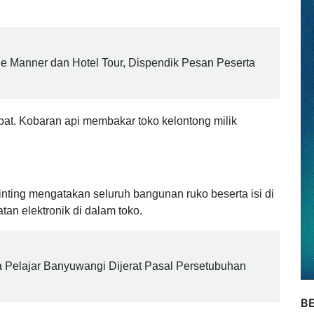
. Sumber api diduga berasal dari uap bensin yang
btu (04/10/2025).
le Manner dan Hotel Tour, Dispendik Pesan Peserta
pat. Kobaran api membakar toko kelontong milik
ting mengatakan seluruh bangunan ruko beserta isi di
an elektronik di dalam toko.
 Pelajar Banyuwangi Dijerat Pasal Persetubuhan