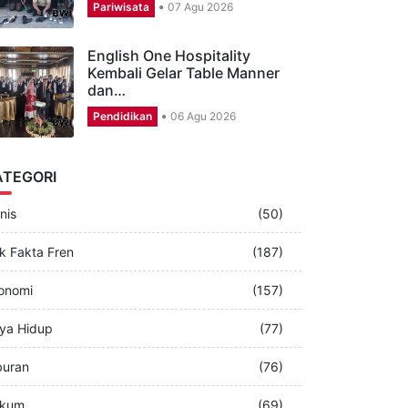
CSR Aston Banyuwangi,
Puluhan Karyawan Perbagus
Musala dan…
Pariwisata
07 Agu 2026
English One Hospitality
Kembali Gelar Table Manner
dan…
Pendidikan
06 Agu 2026
ATEGORI
nis
(50)
k Fakta Fren
(187)
onomi
(157)
ya Hidup
(77)