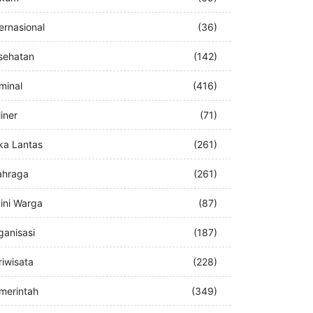
buran
(76)
kum
(69)
ternasional
(36)
sehatan
(142)
iminal
(416)
iner
(71)
ka Lantas
(261)
ahraga
(261)
ini Warga
(87)
ganisasi
(187)
riwisata
(228)