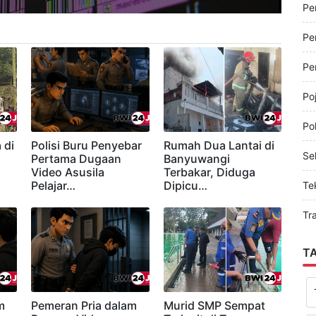
Pe
Pe
Pe
Pe
Po
Pol
 di
Polisi Buru Penyebar
Rumah Dua Lantai di
Sel
Pertama Dugaan
Banyuwangi
Video Asusila
Terbakar, Diduga
Pelajar…
Dipicu…
Te
Tr
T