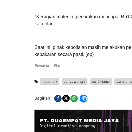
Beruntung tidak ada korban jiwa dalam kejadian
pada telapak tangan dan kaki. Sedangkan kerug
"Kerugian materil diperkirakan mencapai Rp100 
kata Irfan.
Saat ini, pihak kepolisian masih melakukan p
kebakaran secara pasti. (ep)
Pewarta
:
Eko
nasional>
banyuwangi>
bwi24jam>
jawa-tim
Bagikan :