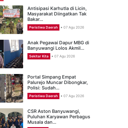
ERITA TERBARU
Antisipasi Karhutla di Licin,
Masyarakat Diingatkan Tak
Bakar…
Peristiwa Daerah
07 Agu 2026
Anak Pegawai Dapur MBG di
Banyuwangi Lolos Akmil…
Sekitar Kita
07 Agu 2026
Portal Simpang Empat
Palurejo Muncar Dibongkar,
Polisi: Sudah…
Peristiwa Daerah
07 Agu 2026