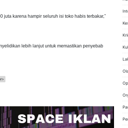
 ini akan tetapi istri pemilik toko mengalami luka bakar
Hi
ian materiil ditaksir Rp100 juta.
Hu
In
juta karena hampir seluruh isi toko habis terbakar,"
Ke
Kr
enyelidikan lebih lanjut untuk memastikan penyebab
Kul
La
Ol
ur>
Op
Or
Pa