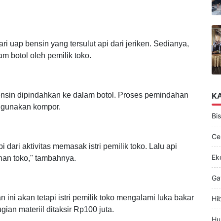
daman dan pendinginan. Mematikan titik api agar tak
i uap bensin yang tersulut api dari jeriken. Sedianya,
m botol oleh pemilik toko.
bensin dipindahkan ke dalam botol. Proses pemindahan
K
nggunakan kompor.
Bis
Ce
dari aktivitas memasak istri pemilik toko. Lalu api
Ek
nan toko," tambahnya.
Ga