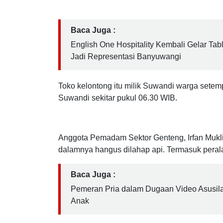
Kecamatan Geteng, Banyuwangi ludes terbakar
tersulut api lalu menyambar bangunan toko, Sa
Baca Juga :
English One Hospitality Kembali Gelar Tab
Jadi Representasi Banyuwangi
Toko kelontong itu milik Suwandi warga setem
Suwandi sekitar pukul 06.30 WIB.
Anggota Pemadam Sektor Genteng, Irfan Muklin
dalamnya hangus dilahap api. Termasuk peralat
Baca Juga :
Pemeran Pria dalam Dugaan Video Asusila