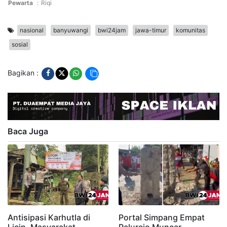
Pewarta
:
Riqi
nasional
banyuwangi
bwi24jam
jawa-timur
komunitas
sosial
Bagikan :
Baca Juga
Antisipasi Karhutla di
Portal Simpang Empat