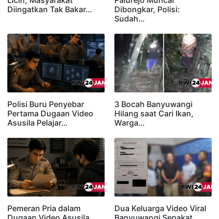
Licin, Masyarakat
Palurejo Muncar
Diingatkan Tak Bakar…
Dibongkar, Polisi:
Sudah…
Polisi Buru Penyebar
3 Bocah Banyuwangi
Pertama Dugaan Video
Hilang saat Cari Ikan,
Asusila Pelajar…
Warga…
Pemeran Pria dalam
Dua Keluarga Video Viral
Dugaan Video Asusila
Banyuwangi Sepakat