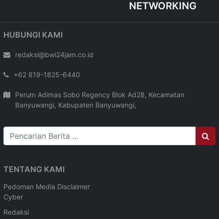
NETWORKING
HUBUNGI KAMI
redaksi@bwi24jam.co.id
+62 819-1825-6440
Perum Adimas Sobo Regency Blok Ad28, Kecamatan
Banyuwangi, Kabupaten Banyuwangi,
TENTANG KAMI
Pedoman Media
Disclaimer
Cyber
Redaksi