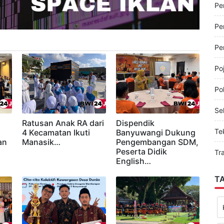
Pe
Pe
Pe
Pe
Po
Pol
Sel
Ratusan Anak RA dari
Dispendik
Te
s
4 Kecamatan Ikuti
Banyuwangi Dukung
an
Manasik…
Pengembangan SDM,
Peserta Didik
Tr
English…
T