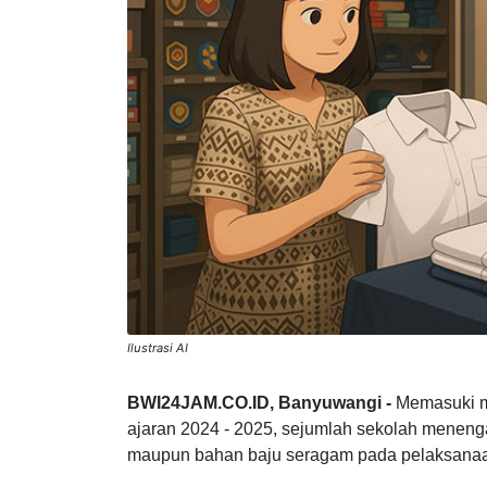
Ilustrasi AI
BWI24JAM.CO.ID, Banyuwangi -
Memasuki m