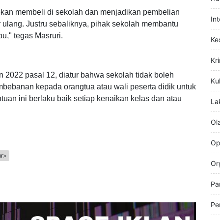
Hi
Hu
ibkan membeli di sekolah dan menjadikan pembelian
In
r ulang. Justru sebaliknya, pihak sekolah membantu
u," tegas Masruri.
Ke
Kr
 2022 pasal 12, diatur bahwa sekolah tidak boleh
Kul
ebanan kepada orangtua atau wali peserta didik untuk
uan ini berlaku baik setiap kenaikan kelas dan atau
La
Ol
Op
ur>
Or
Pa