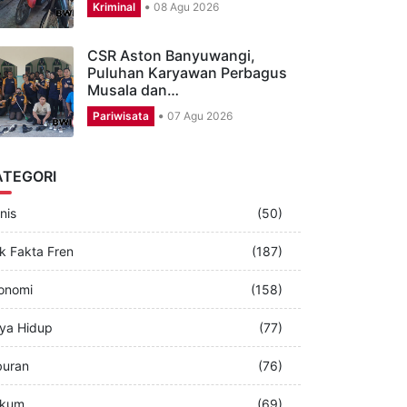
8 TKP Dibobol, Sindikat
Curanmor Banyuwangi
Digulung URC…
Kriminal
08 Agu 2026
CSR Aston Banyuwangi,
Puluhan Karyawan Perbagus
Musala dan…
Pariwisata
07 Agu 2026
ATEGORI
nis
(50)
k Fakta Fren
(187)
onomi
(158)
ya Hidup
(77)