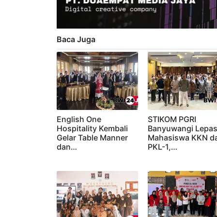
Baca Juga
English One
STIKOM PGRI
Hospitality Kembali
Banyuwangi Lepa
Gelar Table Manner
Mahasiswa KKN d
dan…
PKL-1,…