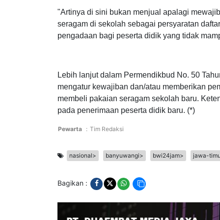
kurang mampu secara ekonomi.
"Artinya di sini bukan menjual apalagi mewaj
seragam di sekolah sebagai persyaratan dafta
pengadaan bagi peserta didik yang tidak mamp
Lebih lanjut dalam Permendikbud No. 50 Tahun
mengatur kewajiban dan/atau memberikan pemb
membeli pakaian seragam sekolah baru. Ketent
pada penerimaan peserta didik baru. (*)
Pewarta
:
Tim Redaksi
nasional>
banyuwangi>
bwi24jam>
jawa-tim
Bagikan :