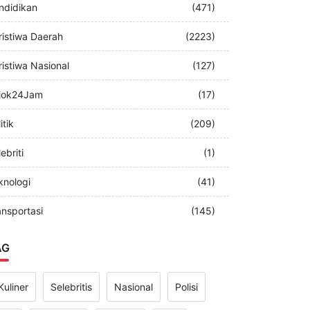
merintah
(349)
ndidikan
(471)
ristiwa Daerah
(2223)
ristiwa Nasional
(127)
jok24Jam
(17)
itik
(209)
ebriti
(1)
knologi
(41)
ansportasi
(145)
AG