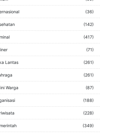
buran
(76)
kum
(69)
ternasional
(36)
sehatan
(142)
iminal
(417)
iner
(71)
ka Lantas
(261)
ahraga
(261)
ini Warga
(87)
ganisasi
(188)
riwisata
(228)