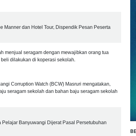
gah pertama (SMP) di Banyuwangi menjual baju seragam
aan PPDB.
le Manner dan Hotel Tour, Dispendik Pesan Peserta
sah menjual seragam dengan mewajibkan orang tua
beli dilakukan di koperasi sekolah.
ngi Corruption Watch (BCW) Masruri mengatakan,
aju seragam sekolah dan bahan baju seragam sekolah