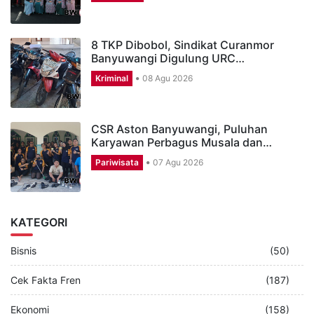
8 TKP Dibobol, Sindikat Curanmor
Banyuwangi Digulung URC…
Kriminal
08 Agu 2026
CSR Aston Banyuwangi, Puluhan
Karyawan Perbagus Musala dan…
Pariwisata
07 Agu 2026
KATEGORI
Bisnis
(50)
Cek Fakta Fren
(187)
Ekonomi
(158)