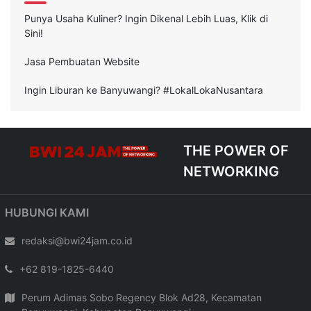
Punya Usaha Kuliner? Ingin Dikenal Lebih Luas, Klik di
Sini!
Jasa Pembuatan Website
Ingin Liburan ke Banyuwangi? #LokalLokaNusantara
THE POWER OF
NETWORKING
HUBUNGI KAMI
redaksi@bwi24jam.co.id
+62 819-1825-6440
Perum Adimas Sobo Regency Blok Ad28, Kecamatan