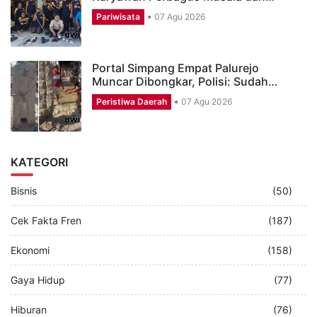
Pariwisata
07 Agu 2026
Portal Simpang Empat Palurejo
Muncar Dibongkar, Polisi: Sudah…
Peristiwa Daerah
07 Agu 2026
KATEGORI
Bisnis
(50)
Cek Fakta Fren
(187)
Ekonomi
(158)
Gaya Hidup
(77)
Hiburan
(76)