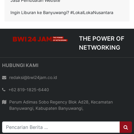
Jasa Pembuatan Website
Ingin Liburan ke Banyuwangi? #LokalLokaNusantara
THE POWER OF
NETWORKING
HUBUNGI KAMI
redaksi@bwi24jam.co.id
+62 819-1825-6440
Perum Adimas Sobo Regency Blok Ad28, Kecamatan
Banyuwangi, Kabupaten Banyuwangi,