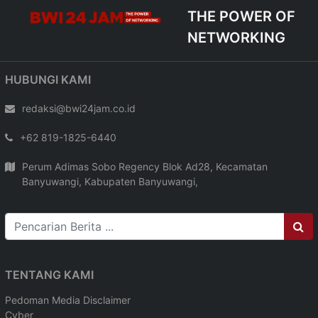
THE POWER OF
NETWORKING
HUBUNGI KAMI
redaksi@bwi24jam.co.id
+62 819-1825-6440
Perum Adimas Sobo Regency Blok Ad28, Kecamatan
Banyuwangi, Kabupaten Banyuwangi,
TENTANG KAMI
Pedoman Media
Disclaimer
Cyber