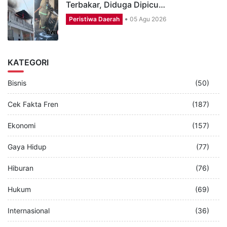
Terbakar, Diduga Dipicu…
Peristiwa Daerah
05 Agu 2026
KATEGORI
Bisnis
(50)
Cek Fakta Fren
(187)
Ekonomi
(157)
Gaya Hidup
(77)
Hiburan
(76)
Hukum
(69)
Internasional
(36)