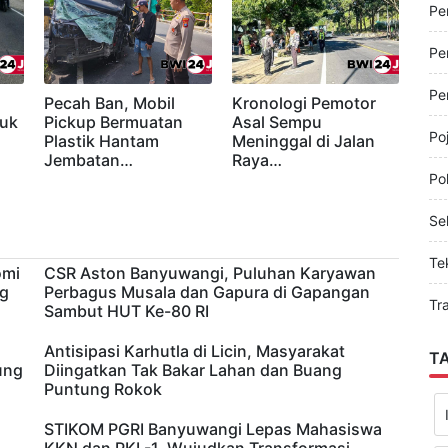
Pe
Pe
Pe
Pe
Pecah Ban, Mobil
Kronologi Pemotor
ruk
Pickup Bermuatan
Asal Sempu
Po
Plastik Hantam
Meninggal di Jalan
Jembatan…
Raya…
Pol
Sel
Te
omi
CSR Aston Banyuwangi, Puluhan Karyawan
ng
Perbagus Musala dan Gapura di Gapangan
Tr
Sambut HUT Ke-80 RI
Antisipasi Karhutla di Licin, Masyarakat
T
ung
Diingatkan Tak Bakar Lahan dan Buang