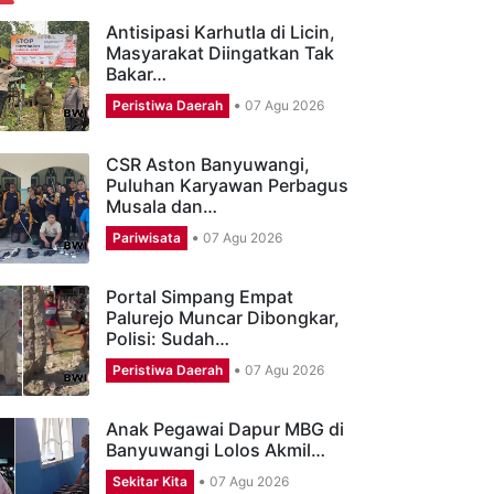
ERITA TERBARU
Antisipasi Karhutla di Licin,
Masyarakat Diingatkan Tak
Bakar…
Peristiwa Daerah
07 Agu 2026
CSR Aston Banyuwangi,
Puluhan Karyawan Perbagus
Musala dan…
Pariwisata
07 Agu 2026
Portal Simpang Empat
Palurejo Muncar Dibongkar,
Polisi: Sudah…
Peristiwa Daerah
07 Agu 2026