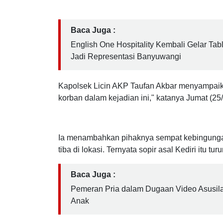
erek Ijen Banyuwangi, Jumat (25/7/2025). Truk
tanjakan dan kelokan itu.
Baca Juga :
English One Hospitality Kembali Gelar Tab
Jadi Representasi Banyuwangi
Kapolsek Licin AKP Taufan Akbar menyampaikan
korban dalam kejadian ini," katanya Jumat (25
Ia menambahkan pihaknya sempat kebingungan k
tiba di lokasi. Ternyata sopir asal Kediri itu t
Baca Juga :
Pemeran Pria dalam Dugaan Video Asusila