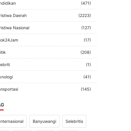
merintah
(349)
ndidikan
(471)
ristiwa Daerah
(2223)
ristiwa Nasional
(127)
jok24Jam
(17)
itik
(208)
ebriti
(1)
knologi
(41)
ansportasi
(145)
AG