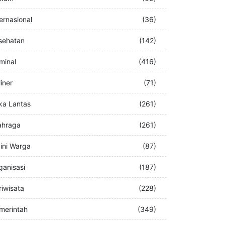
buran
(76)
kum
(69)
ternasional
(36)
sehatan
(142)
iminal
(416)
iner
(71)
ka Lantas
(261)
ahraga
(261)
ini Warga
(87)
ganisasi
(187)
riwisata
(228)