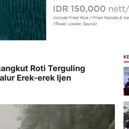
K
angkut Roti Terguling
alur Erek-erek Ijen