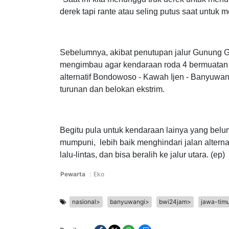
"Saat ini kita menunggu truk derek untuk me
derek tapi rante atau seling putus saat untuk
Sebelumnya, akibat penutupan jalur Gunung Gu
mengimbau agar kendaraan roda 4 bermuatan be
alternatif Bondowoso - Kawah Ijen - Banyuwang
turunan dan belokan ekstrim.
Begitu pula untuk kendaraan lainya yang belu
mumpuni, lebih baik menghindari jalan alternat
lalu-lintas, dan bisa beralih ke jalur utara. (ep)
Pewarta
:
Eko