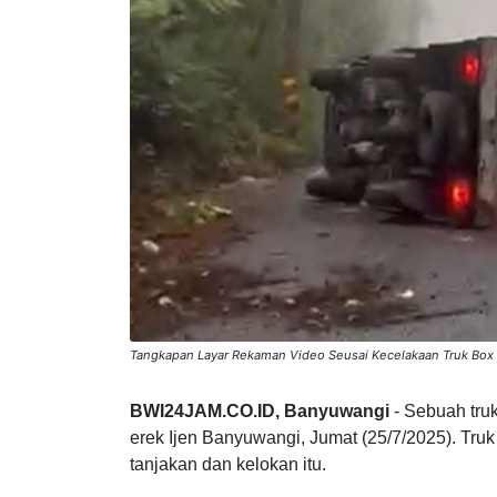
Tangkapan Layar Rekaman Video Seusai Kecelakaan Truk Box 
BWI24JAM.CO.ID, Banyuwangi
- Sebuah truk