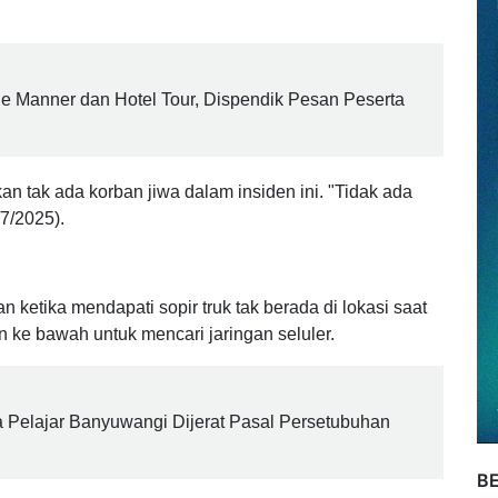
 nekat melintasi jalur yang dikenal ekstrem dan penuh
le Manner dan Hotel Tour, Dispendik Pesan Peserta
 tak ada korban jiwa dalam insiden ini. "Tidak ada
/7/2025).
etika mendapati sopir truk tak berada di lokasi saat
urun ke bawah untuk mencari jaringan seluler.
 Pelajar Banyuwangi Dijerat Pasal Persetubuhan