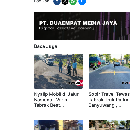
nasional>
banyuwangi>
bwi24jam>
jawa-tim
Bagikan :
Baca Juga
Nyalip Mobil di Jalur
Sopir Travel Tewas
Nasional, Vario
Tabrak Truk Parkir 
Tabrak Beat…
Banyuwangi,…