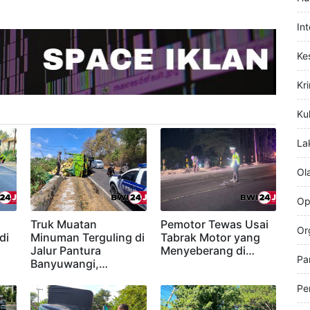
ur>
Hi
Hu
In
Ke
Kr
Kul
La
Ol
Op
Truk Muatan
Pemotor Tewas Usai
Or
di
Minuman Terguling di
Tabrak Motor yang
Jalur Pantura
Menyeberang di…
Pa
Banyuwangi,…