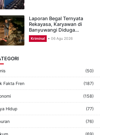
Anak Pegawai Dapur MBG di
Banyuwangi Lolos Akmil…
Sekitar Kita
07 Agu 2026
Laporan Begal Ternyata
Rekayasa, Karyawan di
Banyuwangi Diduga…
Kriminal
06 Agu 2026
ATEGORI
nis
(50)
k Fakta Fren
(187)
onomi
(158)
ya Hidup
(77)