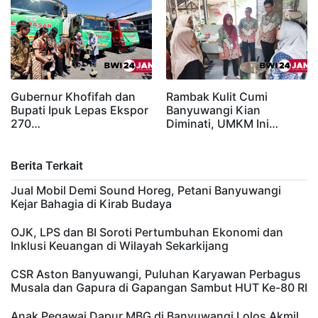
Gubernur Khofifah dan
Rambak Kulit Cumi
Bupati Ipuk Lepas Ekspor
Banyuwangi Kian
270…
Diminati, UMKM Ini…
Berita Terkait
Jual Mobil Demi Sound Horeg, Petani Banyuwangi
Kejar Bahagia di Kirab Budaya
OJK, LPS dan BI Soroti Pertumbuhan Ekonomi dan
Inklusi Keuangan di Wilayah Sekarkijang
CSR Aston Banyuwangi, Puluhan Karyawan Perbagus
Musala dan Gapura di Gapangan Sambut HUT Ke-80 RI
Anak Pegawai Dapur MBG di Banyuwangi Lolos Akmil