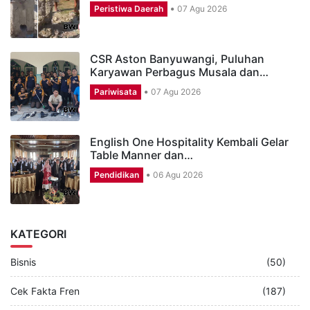
Peristiwa Daerah
07 Agu 2026
CSR Aston Banyuwangi, Puluhan
Karyawan Perbagus Musala dan…
Pariwisata
07 Agu 2026
English One Hospitality Kembali Gelar
Table Manner dan…
Pendidikan
06 Agu 2026
KATEGORI
Bisnis
(50)
Cek Fakta Fren
(187)