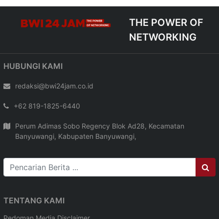
THE POWER OF
NETWORKING
HUBUNGI KAMI
redaksi@bwi24jam.co.id
+62 819-1825-6440
Perum Adimas Sobo Regency Blok Ad28, Kecamatan
Banyuwangi, Kabupaten Banyuwangi,
TENTANG KAMI
Pedoman Media
Disclaimer