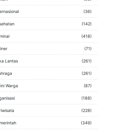
buran
(76)
kum
(69)
ternasional
(36)
sehatan
(142)
iminal
(418)
iner
(71)
ka Lantas
(261)
ahraga
(261)
ini Warga
(87)
ganisasi
(188)
riwisata
(228)