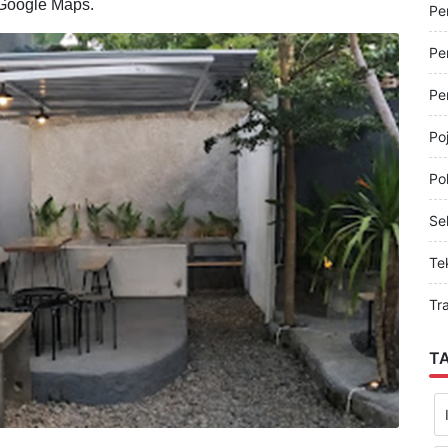
alamat di Jl. KH Imam Bahri, Genteng Kulon. Meskipun
jikan suasana yang cozy untuk kumpul-kumpul.
Pe
 Google Maps.
Pe
Pe
Pe
Po
Pol
Sel
Te
Tr
T