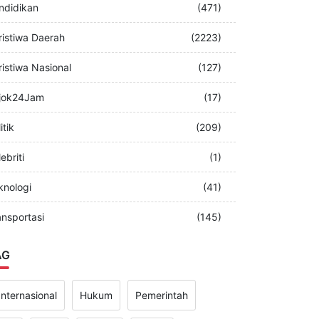
merintah
(349)
ndidikan
(471)
ristiwa Daerah
(2223)
ristiwa Nasional
(127)
jok24Jam
(17)
itik
(209)
ebriti
(1)
knologi
(41)
ansportasi
(145)
AG