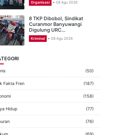
DMI Banyuwangi Gaungkan
Gerakan Masjid Hijau untuk
Menjaga…
Organisasi
08 Agu 2026
8 TKP Dibobol, Sindikat
Curanmor Banyuwangi
Digulung URC…
Kriminal
08 Agu 2026
ATEGORI
nis
(50)
k Fakta Fren
(187)
onomi
(158)
ya Hidup
(77)