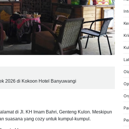
Hi
Hu
In
Ke
Kr
Kul
La
Ol
lek 2026 di Kokoon Hotel Banyuwangi
Op
Or
Pa