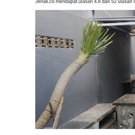
Tempat nongkrong ini berkonsep minimalis ber
dari luar terlihat kecil, namun cafe ini menya
Jenak.co mendapat ulasan 4.8 dari 52 ulasan