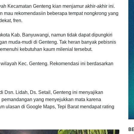
24jam.co.id)
yah Kecamatan Genteng kian menjamur akhir-akhir ini.
min mau rekomendasiin beberapa tempat nongkrong yang
ekat, fren.
ukota Kab. Banyuwangi, namun tidak dapat dipungkiri
gan muda-mudi di Genteng. Tak heran banyak pebisnis
emenuhi kebutuhan kaum milenial tersebut.
i wilayah Kec. Genteng. Rekomendasi ini berdasarkan
i Dsn. Lidah, Ds. Setail, Genteng ini menyajikan
kan pemandangan yang menyejukkan mata karena
am ulasan di Google Maps, Tepi Barat mendapat rating