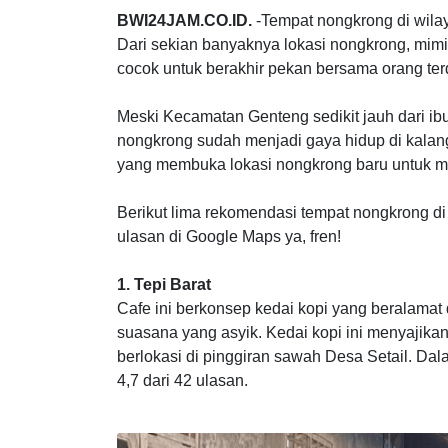
Ilustrasi anak nongkrong di Kec. Genteng (ILUSTRASI: Bp/Bwi
BWI24JAM.CO.ID.
-Tempat nongkrong di wila
Dari sekian banyaknya lokasi nongkrong, mi
cocok untuk berakhir pekan bersama orang terd
Meski Kecamatan Genteng sedikit jauh dari ib
nongkrong sudah menjadi gaya hidup di kalan
yang membuka lokasi nongkrong baru untuk m
Berikut lima rekomendasi tempat nongkrong d
ulasan di Google Maps ya, fren!
1.
Tepi Barat
Cafe ini berkonsep kedai kopi yang beralamat d
suasana yang asyik. Kedai kopi ini menyaji
berlokasi di pinggiran sawah Desa Setail. Dal
4,7 dari 42 ulasan.