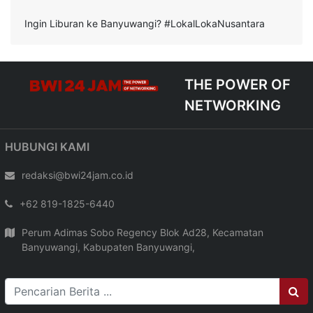
Ingin Liburan ke Banyuwangi? #LokalLokaNusantara
THE POWER OF
NETWORKING
HUBUNGI KAMI
redaksi@bwi24jam.co.id
+62 819-1825-6440
Perum Adimas Sobo Regency Blok Ad28, Kecamatan
Banyuwangi, Kabupaten Banyuwangi,