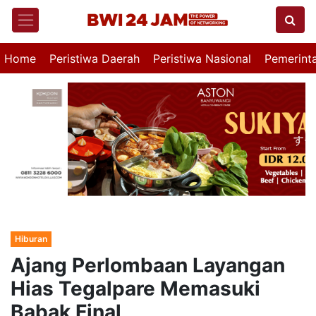
Home
Peristiwa Daerah
Peristiwa Nasional
Pemerint
Hiburan
Ajang Perlombaan Layangan
Hias Tegalpare Memasuki
Babak Final