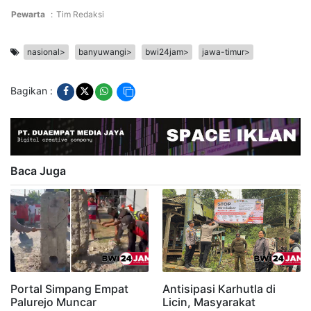
Pewarta
:
Tim Redaksi
nasional>
banyuwangi>
bwi24jam>
jawa-timur>
Bagikan :
Baca Juga
Portal Simpang Empat
Antisipasi Karhutla di
Palurejo Muncar
Licin, Masyarakat