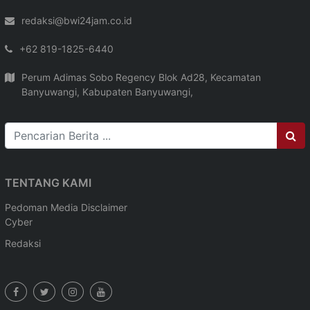
redaksi@bwi24jam.co.id
+62 819-1825-6440
Perum Adimas Sobo Regency Blok Ad28, Kecamatan
Banyuwangi, Kabupaten Banyuwangi,
TENTANG KAMI
Pedoman Media
Disclaimer
Cyber
Redaksi