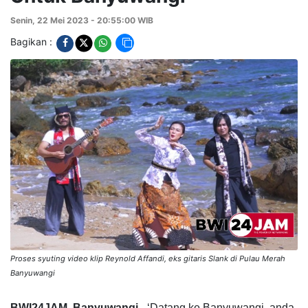
Senin, 22 Mei 2023 - 20:55:00 WIB
Bagikan :
Proses syuting video klip Reynold Affandi, eks gitaris Slank di Pulau Merah
Banyuwangi
BWI24JAM, Banyuwangi
-
‘Datang ke Banyuwangi, anda