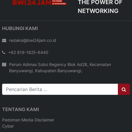
THE POWER OF
NETWORKING
HUBUNGI KAMI
redaksi@bwi24jam.co.id
+62 819-1825-6440
Perum Adimas Sobo Regency Blok Ad28, Kecamatan
Banyuwangi, Kabupaten Banyuwangi,
TENTANG KAMI
Pedoman Media
Disclaimer
Cyber