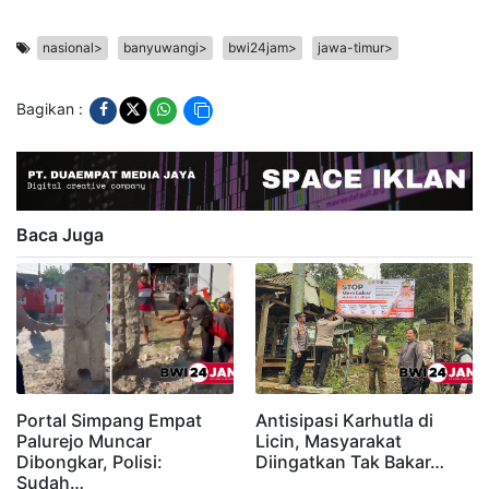
nasional>
banyuwangi>
bwi24jam>
jawa-timur>
Bagikan :
Baca Juga
Portal Simpang Empat
Antisipasi Karhutla di
Palurejo Muncar
Licin, Masyarakat
Dibongkar, Polisi:
Diingatkan Tak Bakar…
Sudah…