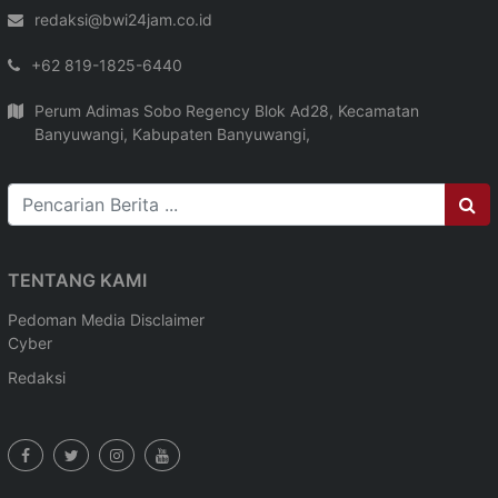
redaksi@bwi24jam.co.id
+62 819-1825-6440
Perum Adimas Sobo Regency Blok Ad28, Kecamatan
Banyuwangi, Kabupaten Banyuwangi,
TENTANG KAMI
Pedoman Media
Disclaimer
Cyber
Redaksi