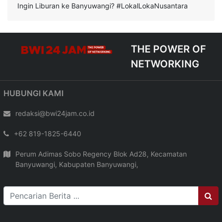
Ingin Liburan ke Banyuwangi? #LokalLokaNusantara
THE POWER OF
NETWORKING
HUBUNGI KAMI
redaksi@bwi24jam.co.id
+62 819-1825-6440
Perum Adimas Sobo Regency Blok Ad28, Kecamatan
Banyuwangi, Kabupaten Banyuwangi,