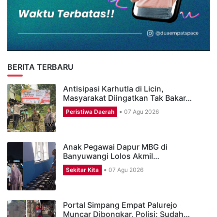
BERITA TERBARU
Antisipasi Karhutla di Licin,
Masyarakat Diingatkan Tak Bakar…
Peristiwa Daerah
07 Agu 2026
Anak Pegawai Dapur MBG di
Banyuwangi Lolos Akmil…
Sekitar Kita
07 Agu 2026
Portal Simpang Empat Palurejo
Muncar Dibongkar, Polisi: Sudah…