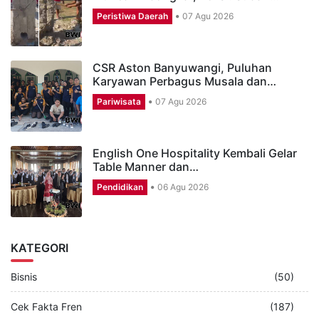
Peristiwa Daerah
07 Agu 2026
CSR Aston Banyuwangi, Puluhan
Karyawan Perbagus Musala dan…
Pariwisata
07 Agu 2026
English One Hospitality Kembali Gelar
Table Manner dan…
Pendidikan
06 Agu 2026
KATEGORI
Bisnis
(50)
Cek Fakta Fren
(187)