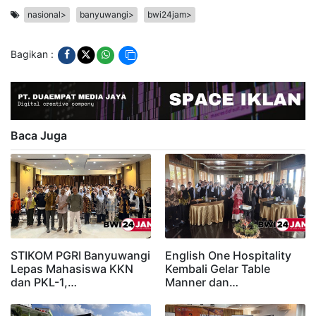
nasional>
banyuwangi>
bwi24jam>
Bagikan :
Baca Juga
STIKOM PGRI Banyuwangi
English One Hospitality
Lepas Mahasiswa KKN
Kembali Gelar Table
dan PKL-1,…
Manner dan…