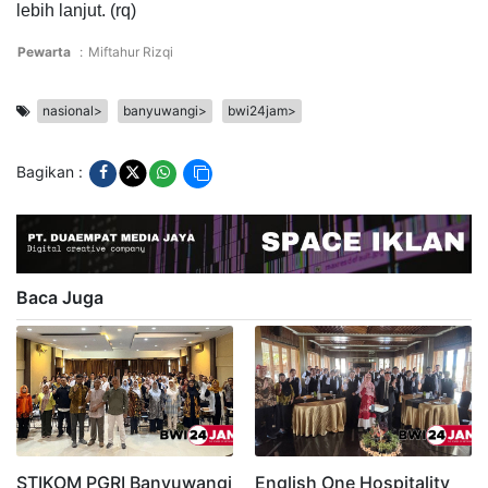
lebih lanjut. (rq)
Pewarta
:
Miftahur Rizqi
nasional>
banyuwangi>
bwi24jam>
Bagikan :
Baca Juga
STIKOM PGRI Banyuwangi
English One Hospitality