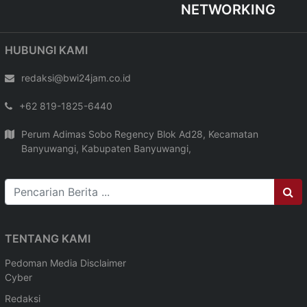
NETWORKING
HUBUNGI KAMI
redaksi@bwi24jam.co.id
+62 819-1825-6440
Perum Adimas Sobo Regency Blok Ad28, Kecamatan
Banyuwangi, Kabupaten Banyuwangi,
TENTANG KAMI
Pedoman Media
Disclaimer
Cyber
Redaksi