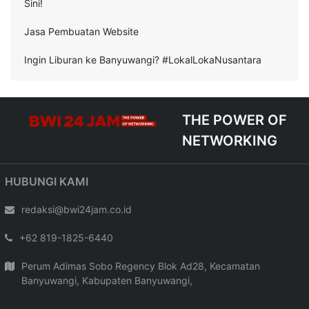
Sini!
Jasa Pembuatan Website
Ingin Liburan ke Banyuwangi? #LokalLokaNusantara
THE POWER OF
NETWORKING
HUBUNGI KAMI
redaksi@bwi24jam.co.id
+62 819-1825-6440
Perum Adimas Sobo Regency Blok Ad28, Kecamatan
Banyuwangi, Kabupaten Banyuwangi,