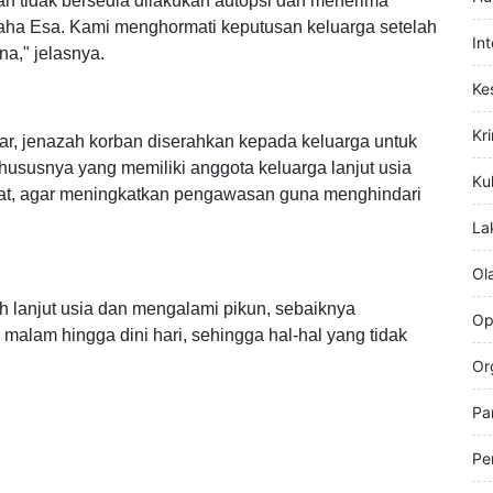
Hi
Hu
an tidak bersedia dilakukan autopsi dan menerima
 Maha Esa. Kami menghormati keputusan keluarga setelah
In
na," jelasnya.
Ke
Kr
uar, jenazah korban diserahkan kepada keluarga untuk
ususnya yang memiliki anggota keluarga lanjut usia
Kul
gat, agar meningkatkan pengawasan guna menghindari
La
Ol
h lanjut usia dan mengalami pikun, sebaiknya
Op
malam hingga dini hari, sehingga hal-hal yang tidak
Or
Pa