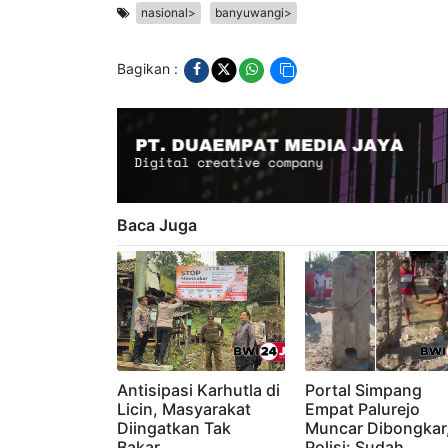
Pewarta
:
Eko Purwanto
nasional>
banyuwangi>
Bagikan :
Baca Juga