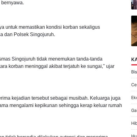
a Wasidi yang hendak mencari ikan di sungai tersebut
Saat ditemukan, korban dalam kondisi tengkurap dengan
k bernyawa.
a untuk memastikan kondisi korban sekaligus
a dan Polsek Singojuruh.
esmas Singojuruh tidak menemukan tanda-tanda
K
a korban meninggal akibat terjatuh ke sungai," ujar
Bis
Ce
Ek
ima kejadian tersebut sebagai musibah. Keluarga juga
ma mengalami kepikunan sehingga kerap keluar rumah
Ga