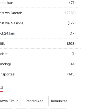
merintah
(349)
ndidikan
(471)
ristiwa Daerah
(2223)
ristiwa Nasional
(127)
jok24Jam
(17)
itik
(208)
ebriti
(1)
knologi
(41)
ansportasi
(145)
AG