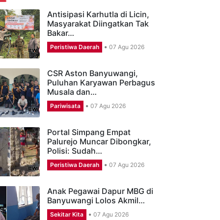
ERITA TERBARU
Antisipasi Karhutla di Licin,
Masyarakat Diingatkan Tak
Bakar…
Peristiwa Daerah
07 Agu 2026
CSR Aston Banyuwangi,
Puluhan Karyawan Perbagus
Musala dan…
Pariwisata
07 Agu 2026
Portal Simpang Empat
Palurejo Muncar Dibongkar,
Polisi: Sudah…
Peristiwa Daerah
07 Agu 2026