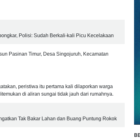
ran sungai kecil yang berada di belakang rumahnya,
eset dan jatuh ke sungai setelah keluar rumah seorang
ngkar, Polisi: Sudah Berkali-kali Picu Kecelakaan
sun Pasinan Timur, Desa Singojuruh, Kecamatan
kan, peristiwa itu pertama kali dilaporkan warga
itemukan di aliran sungai tidak jauh dari rumahnya.
 Diingatkan Tak Bakar Lahan dan Buang Puntung Rokok