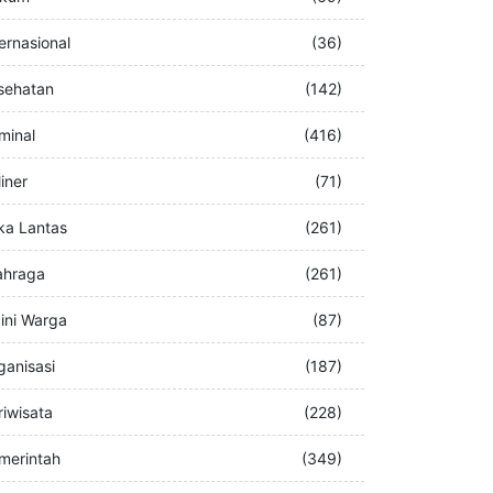
buran
(76)
kum
(69)
ternasional
(36)
sehatan
(142)
iminal
(416)
iner
(71)
ka Lantas
(261)
ahraga
(261)
ini Warga
(87)
ganisasi
(187)
riwisata
(228)