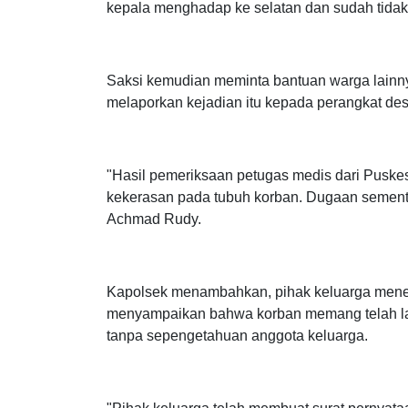
Beberapa jam kemudian, seorang warga bernam
dikejutkan dengan keberadaan tubuh korban. 
kepala menghadap ke selatan dan sudah tida
Saksi kemudian meminta bantuan warga lainny
melaporkan kejadian itu kepada perangkat des
"Hasil pemeriksaan petugas medis dari Pusk
kekerasan pada tubuh korban. Dugaan sementar
Achmad Rudy.
Kapolsek menambahkan, pihak keluarga mener
menyampaikan bahwa korban memang telah la
tanpa sepengetahuan anggota keluarga.