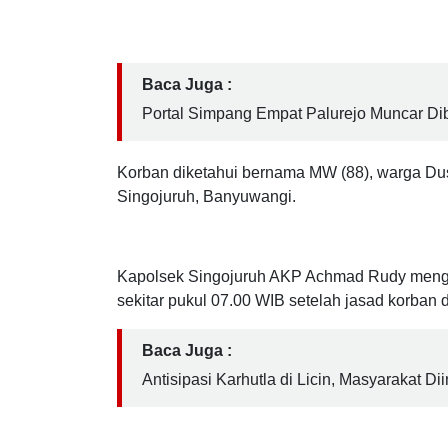
Banyuwangi, ditemukan meninggal dunia di ali
Senin (06/07/2026) pagi. Korban diduga terpel
diri saat dini hari.
Baca Juga :
Portal Simpang Empat Palurejo Muncar Dibo
Korban diketahui bernama MW (88), warga Du
Singojuruh, Banyuwangi.
Kapolsek Singojuruh AKP Achmad Rudy mengata
sekitar pukul 07.00 WIB setelah jasad korban d
Baca Juga :
Antisipasi Karhutla di Licin, Masyarakat