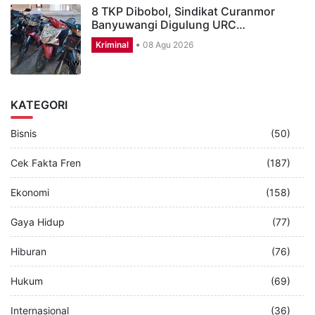
8 TKP Dibobol, Sindikat Curanmor
Banyuwangi Digulung URC…
Kriminal
08 Agu 2026
KATEGORI
Bisnis
(50)
Cek Fakta Fren
(187)
Ekonomi
(158)
Gaya Hidup
(77)
Hiburan
(76)
Hukum
(69)
Internasional
(36)